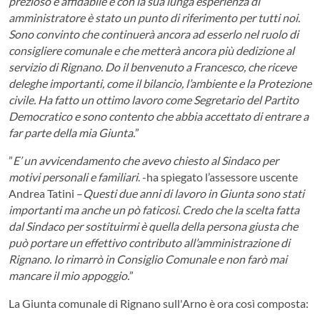
prezioso e affidabile e con la sua lunga esperienza di
amministratore è stato un punto di riferimento per tutti noi.
Sono convinto che continuerà ancora ad esserlo nel ruolo di
consigliere comunale e che metterà ancora più dedizione al
servizio di Rignano. Do il benvenuto a Francesco, che riceve
deleghe importanti, come il bilancio, l’ambiente e la Protezione
civile. Ha fatto un ottimo lavoro come Segretario del Partito
Democratico e sono contento che abbia accettato di entrare a
far parte della mia Giunta.
”
”
E’ un avvicendamento che avevo chiesto al Sindaco per
motivi personali e familiari
. -ha spiegato l’assessore uscente
Andrea Tatini –
Questi due anni di lavoro in Giunta sono stati
importanti ma anche un pò faticosi. Credo che la scelta fatta
dal Sindaco per sostituirmi è quella della persona giusta che
può portare un effettivo contributo all’amministrazione di
Rignano. Io rimarrò in Consiglio Comunale e non farò mai
mancare il mio appoggio.
”
La Giunta comunale di Rignano sull'Arno è ora così composta: