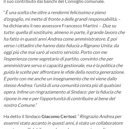
il suo contributo dai banchi del Consiglio comunale.
“
È una scelta che oltre a rendermi felicissimo e pieno
d’orgoglio, mi mette di fronte a delle grandi responsabilità
. –
ha dichiarato il neo assessore Francesco Martini –
Due su
tutte: quella di sostituire, almeno in parte, il grande lavoro che
ha fatto in questi anni Andrea come amministratore. E poi
verso i cittadini che hanno dato fiducia a Rignano Unita: da
oggi più che mai sarò al vostro servizio. Porto con me
l’esperienza come segretario di partito, convinto che per
amministrare serva sì capacità gestionale, ma è la politica che
guida le scelte per affrontare le sfide della nostra generazione.
E porto con me anche un insegnamento che mi viene dallo
stesso Andrea: l’unità di una comunità conta più di qualsiasi
opera. Infine un ringraziamento al Sindaco: per la fiducia che
ripone in me e per l’opportunità di contribuire al bene del
nostro Comune.”
Ha detto il Sindaco
Giacomo Certosi
: “
Ringrazio Andrea per
essermi stato accanto in questi anni, è stato un collaboratore