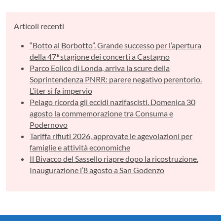
Articoli recenti
“Botto al Borbotto”. Grande successo per l’apertura
della 47ª stagione dei concerti a Castagno
Parco Eolico di Londa, arriva la scure della
Soprintendenza PNRR: parere negativo perentorio.
L’iter si fa impervio
Pelago ricorda gli eccidi nazifascisti. Domenica 30
agosto la commemorazione tra Consuma e
Podernovo
Tariffa rifiuti 2026, approvate le agevolazioni per
famiglie e attività economiche
Il Bivacco del Sassello riapre dopo la ricostruzione.
Inaugurazione l’8 agosto a San Godenzo