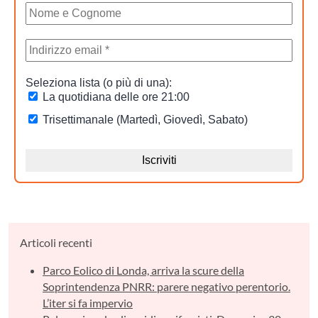
Articoli recenti
Parco Eolico di Londa, arriva la scure della
Soprintendenza PNRR: parere negativo perentorio.
L’iter si fa impervio