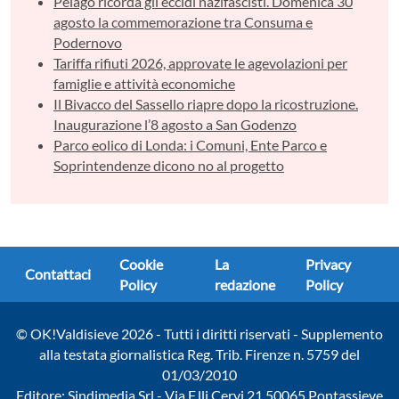
Pelago ricorda gli eccidi nazifascisti. Domenica 30
agosto la commemorazione tra Consuma e
Podernovo
Tariffa rifiuti 2026, approvate le agevolazioni per
famiglie e attività economiche
Il Bivacco del Sassello riapre dopo la ricostruzione.
Inaugurazione l’8 agosto a San Godenzo
Parco eolico di Londa: i Comuni, Ente Parco e
Soprintendenze dicono no al progetto
Cookie
La
Privacy
Contattaci
Policy
redazione
Policy
© OK!Valdisieve 2026 - Tutti i diritti riservati - Supplemento
alla testata giornalistica Reg. Trib. Firenze n. 5759 del
01/03/2010
Editore: Sindimedia Srl - Via F.lli Cervi 21 50065 Pontassieve