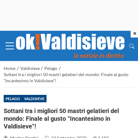
×
/
/
/
Home
Valdisieve
Pelago
Sottani tra i migliori 50 mastri gelatieri del mondo: Finale al gusto
“Incantesimo in Valdisieve”!
PELAGO
VALDISIEVE
Sottani tra i migliori 50 mastri gelatieri del
mondo: Finale al gusto “Incantesimo in
Valdisieve”!
Martina Stratini
-
24 Settembre 2020
-
1.193