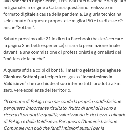
allo
Sherbeth Experience
, il Festival Internazionale del gelato
artigianale, in origine a Catania, quest’anno realizzato in
formato digitale a causa della pandemia. La giuria tecnica ha
selezionato fra queste proposte le migliori 50 e tra di esse c’è
anche “Sottani”.
Sabato prossimo alle 21 in diretta Facebook (basterà cercare
la pagina Sherbeth experience) ci sarà la premiazione finale
davanti a una commissione di professionisti e giornalisti dei
“métiers de la buche”.
A questa sfida a colpi di bontà, il
mastro gelataio pelaghese
Gianluca Sottani
parteciperà col gusto “
Incantesimo in
Valdisieve
” che racchiude al suo interno tutti prodotti a km
zero, vere eccellenze del territorio.
“Il comune di Pelago non nasconde la propria soddisfazione
per questo importante risultato, frutto di anni di lavoro e
ricerca di prodotti e qualità, valorizzando le ricchezze culinarie
di Pelago e della Valdisieve. Per questo l’Amministrazione
Comunale non può che fargli i migliori auguri per la