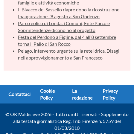
famiglie e attività economiche
Il Bivacco del Sassello riapre dopo la ricostruzione.
Inaugurazione l’8 agosto a San Godenzo
Parco eolico di Londa: i Comuni, Ente Parco e
Soprintendenze dicono no al progetto
Festa del Perdono a Figline, dal 4 all’8 settembre
torna il Palio di San Rocco
Pelago, intervento urgente sulla rete idrica. Disagi
nell’approvvigionamento a San Francesco
Cookie
La
Privacy
Contattaci
Policy
redazione
Policy
© OK!Valdisieve 2026 - Tutti i diritti riservati - Supplemento
alla testata giornalistica Reg. Trib. Firenze n. 5759 del
01/03/2010