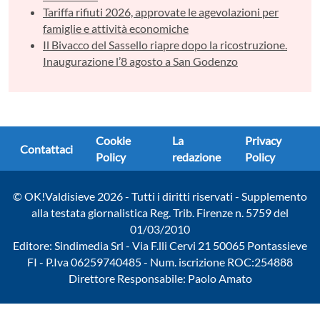
Tariffa rifiuti 2026, approvate le agevolazioni per
famiglie e attività economiche
Il Bivacco del Sassello riapre dopo la ricostruzione.
Inaugurazione l’8 agosto a San Godenzo
Cookie
La
Privacy
Contattaci
Policy
redazione
Policy
© OK!Valdisieve 2026 - Tutti i diritti riservati - Supplemento
alla testata giornalistica Reg. Trib. Firenze n. 5759 del
01/03/2010
Editore: Sindimedia Srl - Via F.lli Cervi 21 50065 Pontassieve
FI - P.Iva 06259740485 - Num. iscrizione ROC:254888
Direttore Responsabile: Paolo Amato