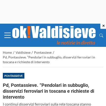
×
/
/
/
Home
Valdisieve
Pontassieve
Pd, Pontassieve. “Pendolari in subbuglio, disservizi ferroviari in
toscana e richieste di intervento
PONTASSIEVE
Pd, Pontassieve. “Pendolari in subbuglio,
disservizi ferroviari in toscana e richieste di
intervento
I continui disservizi ferroviari sulla rete toscana stanno