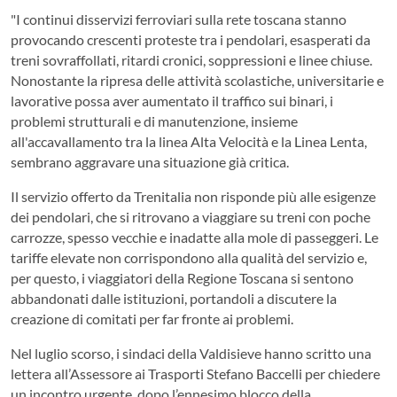
"I continui disservizi ferroviari sulla rete toscana stanno
provocando crescenti proteste tra i pendolari, esasperati da
treni sovraffollati, ritardi cronici, soppressioni e linee chiuse.
Nonostante la ripresa delle attività scolastiche, universitarie e
lavorative possa aver aumentato il traffico sui binari, i
problemi strutturali e di manutenzione, insieme
all'accavallamento tra la linea Alta Velocità e la Linea Lenta,
sembrano aggravare una situazione già critica.
Il servizio offerto da Trenitalia non risponde più alle esigenze
dei pendolari, che si ritrovano a viaggiare su treni con poche
carrozze, spesso vecchie e inadatte alla mole di passeggeri. Le
tariffe elevate non corrispondono alla qualità del servizio e,
per questo, i viaggiatori della Regione Toscana si sentono
abbandonati dalle istituzioni, portandoli a discutere la
creazione di comitati per far fronte ai problemi.
Nel luglio scorso, i sindaci della Valdisieve hanno scritto una
lettera all’Assessore ai Trasporti Stefano Baccelli per chiedere
un incontro urgente, dopo l’ennesimo blocco della