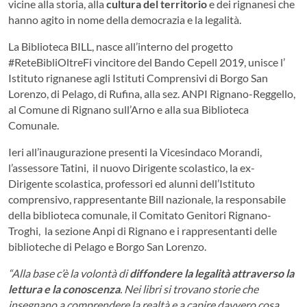
vicine alla storia, alla
cultura del territorio
e dei rignanesi che
hanno agito in nome della democrazia e la legalità.
La Biblioteca BILL, nasce all’interno del progetto
#ReteBibliOltreFi vincitore del Bando Cepell 2019, unisce l’
Istituto rignanese agli Istituti Comprensivi di Borgo San
Lorenzo, di Pelago, di Rufina, alla sez. ANPI Rignano-Reggello,
al Comune di Rignano sull’Arno e alla sua Biblioteca
Comunale.
Ieri all’inaugurazione presenti la Vicesindaco Morandi,
l’assessore Tatini, il nuovo Dirigente scolastico, la ex-
Dirigente scolastica, professori ed alunni dell’Istituto
comprensivo, rappresentante Bill nazionale, la responsabile
della biblioteca comunale, il Comitato Genitori Rignano-
Troghi, la sezione Anpi di Rignano e i rappresentanti delle
biblioteche di Pelago e Borgo San Lorenzo.
“Alla base c’è la volontà di
diffondere la legalità attraverso la
lettura e la conoscenza
. Nei libri si trovano storie che
insegnano a comprendere la realtà e a capire davvero cosa