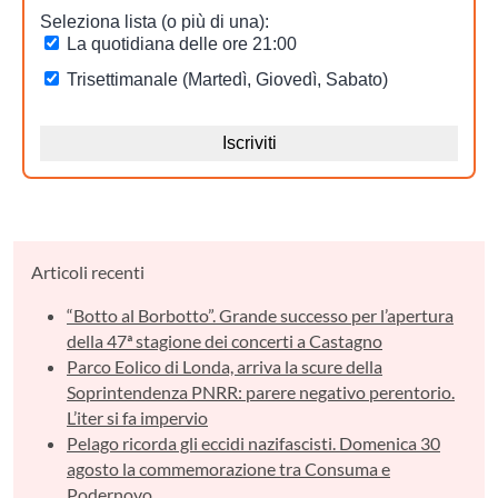
Articoli recenti
“Botto al Borbotto”. Grande successo per l’apertura
della 47ª stagione dei concerti a Castagno
Parco Eolico di Londa, arriva la scure della
Soprintendenza PNRR: parere negativo perentorio.
L’iter si fa impervio
Pelago ricorda gli eccidi nazifascisti. Domenica 30
agosto la commemorazione tra Consuma e
Podernovo