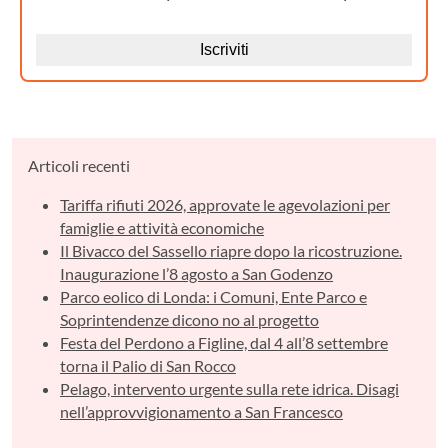
Articoli recenti
Tariffa rifiuti 2026, approvate le agevolazioni per
famiglie e attività economiche
Il Bivacco del Sassello riapre dopo la ricostruzione.
Inaugurazione l’8 agosto a San Godenzo
Parco eolico di Londa: i Comuni, Ente Parco e
Soprintendenze dicono no al progetto
Festa del Perdono a Figline, dal 4 all’8 settembre
torna il Palio di San Rocco
Pelago, intervento urgente sulla rete idrica. Disagi
nell’approvvigionamento a San Francesco