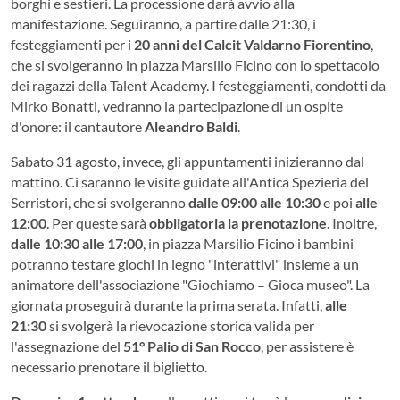
borghi e sestieri. La processione darà avvio alla
manifestazione. Seguiranno, a partire dalle 21:30, i
festeggiamenti per i
20 anni del Calcit Valdarno Fiorentino
,
che si svolgeranno in piazza Marsilio Ficino con lo spettacolo
dei ragazzi della Talent Academy. I festeggiamenti, condotti da
Mirko Bonatti, vedranno la partecipazione di un ospite
d'onore: il cantautore
Aleandro Baldi
.
Sabato 31 agosto, invece, gli appuntamenti inizieranno dal
mattino. Ci saranno le visite guidate all'Antica Spezieria del
Serristori, che si svolgeranno
dalle 09:00 alle 10:30
e poi
alle
12:00
. Per queste sarà
obbligatoria la prenotazione
. Inoltre,
dalle 10:30 alle 17:00
, in piazza Marsilio Ficino i bambini
potranno testare giochi in legno "interattivi" insieme a un
animatore dell'associazione "Giochiamo – Gioca museo". La
giornata proseguirà durante la prima serata. Infatti,
alle
21:30
si svolgerà la rievocazione storica valida per
l'assegnazione del
51° Palio di San Rocco
, per assistere è
necessario prenotare il biglietto.