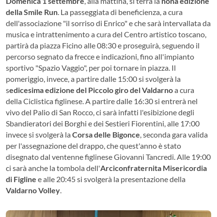
Domenica 1 settembre
, alla mattina, si terrà la
nona edizione
della Smile Run
. La passeggiata di beneficienza, a cura
dell'associazione "il sorriso di Enrico" e che sarà intervallata da
musica e intrattenimento a cura del Centro artistico toscano,
partirà da piazza Ficino alle 08:30 e proseguirà, seguendo il
percorso segnato da frecce e indicazioni, fino all'impianto
sportivo "Spazio Vaggio", per poi tornare in piazza. Il
pomeriggio, invece, a partire dalle 15:00 si svolgerà la
s
edicesima edizione del Piccolo giro del Valdarno
a cura
della Ciclistica figlinese. A partire dalle 16:30 si entrerà nel
vivo del Palio di San Rocco, ci sarà infatti l'esibizione degli
Sbandieratori dei Borghi e dei Sestieri Fiorentini, alle 17:00
invece si svolgerà la
Corsa delle Bigonce
, seconda gara valida
per l'assegnazione del drappo, che quest'anno è stato
disegnato dal ventenne figlinese Giovanni Tancredi. Alle 19:00
ci sarà anche la tombola dell'
Arciconfraternita Misericordia
di Figline
e alle 20:45 si svolgerà la presentazione della
Valdarno Volley
.