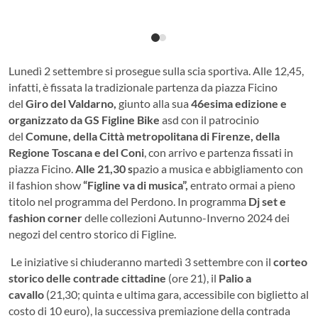
Lunedì 2 settembre si prosegue sulla scia sportiva. Alle 12,45,
infatti, è fissata la tradizionale partenza da piazza Ficino
del
Giro del Valdarno,
giunto alla sua
46esima edizione e
organizzato da GS Figline Bike
asd con il patrocinio
del
Comune, della Città metropolitana di Firenze, della
Regione Toscana e del Coni
, con arrivo e partenza fissati in
piazza Ficino.
Alle 21,30 s
pazio a musica e abbigliamento con
il fashion show
“Figline va di musica”,
entrato ormai a pieno
titolo nel programma del Perdono. In programma
Dj set e
fashion corner
delle collezioni Autunno-Inverno 2024 dei
negozi del centro storico di Figline.
Le iniziative si chiuderanno martedì 3 settembre con il
corteo
storico delle contrade cittadine
(ore 21), il
Palio a
cavallo
(21,30; quinta e ultima gara, accessibile con biglietto al
costo di 10 euro), la successiva premiazione della contrada