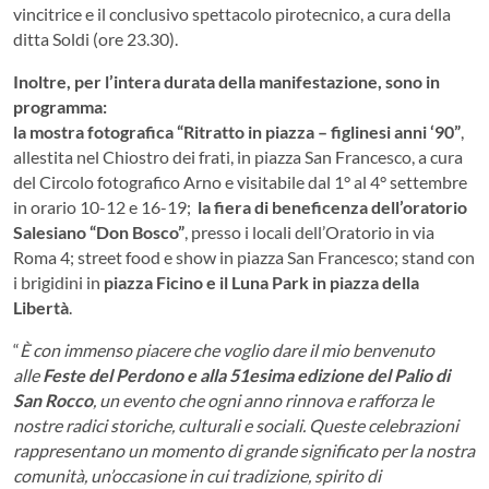
vincitrice e il conclusivo spettacolo pirotecnico, a cura della
ditta Soldi (ore 23.30).
Inoltre, per l’intera durata della manifestazione, sono in
programma:
la mostra fotografica “Ritratto in piazza – figlinesi anni ‘90”
,
allestita nel Chiostro dei frati, in piazza San Francesco, a cura
del Circolo fotografico Arno e visitabile dal 1° al 4° settembre
in orario 10-12 e 16-19;
la fiera di beneficenza dell’oratorio
Salesiano “Don Bosco”
, presso i locali dell’Oratorio in via
Roma 4; street food e show in piazza San Francesco; stand con
i brigidini in
piazza Ficino e il Luna Park in piazza della
Libertà
.
“
È con immenso piacere che voglio dare il mio benvenuto
alle
Feste del Perdono e alla 51esima edizione del Palio di
San Rocco
, un evento che ogni anno rinnova e rafforza le
nostre radici storiche, culturali e sociali. Queste celebrazioni
rappresentano un momento di grande significato per la nostra
comunità, un’occasione in cui tradizione, spirito di