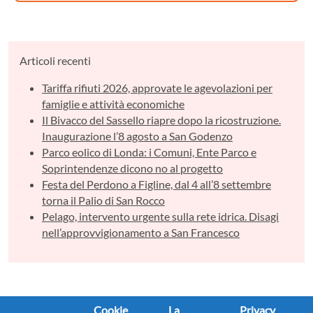
Articoli recenti
Tariffa rifiuti 2026, approvate le agevolazioni per
famiglie e attività economiche
Il Bivacco del Sassello riapre dopo la ricostruzione.
Inaugurazione l’8 agosto a San Godenzo
Parco eolico di Londa: i Comuni, Ente Parco e
Soprintendenze dicono no al progetto
Festa del Perdono a Figline, dal 4 all’8 settembre
torna il Palio di San Rocco
Pelago, intervento urgente sulla rete idrica. Disagi
nell’approvvigionamento a San Francesco
Cookie
La
Privacy