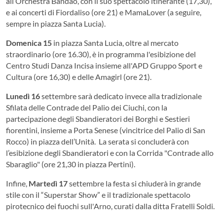
all’Orchestra Bandao, con il suo spettacolo itinerante (17,30),
e ai concerti di Fiordaliso (ore 21) e MamaLover (a seguire,
sempre in piazza Santa Lucia).
Domenica 15
in piazza Santa Lucia, oltre al mercato
straordinario (ore 16.30), è in programma l'esibizione del
Centro Studi Danza Incisa insieme all'APD Gruppo Sport e
Cultura (ore 16,30) e delle Amagirl (ore 21).
Lunedì 16
settembre sarà dedicato invece alla tradizionale
Sfilata delle Contrade del Palio dei Ciuchi, con la
partecipazione degli Sbandieratori dei Borghi e Sestieri
fiorentini, insieme a Porta Senese (vincitrice del Palio di San
Rocco) in piazza dell’Unità. La serata si concluderà con
l’esibizione degli Sbandieratori e con la Corrida "Contrade allo
Sbaraglio" (ore 21,30 in piazza Pertini).
Infine,
Martedì 17
settembre la festa si chiuderà in grande
stile con il “Superstar Show” e il tradizionale spettacolo
pirotecnico dei fuochi sull'Arno, curati dalla ditta Fratelli Soldi.