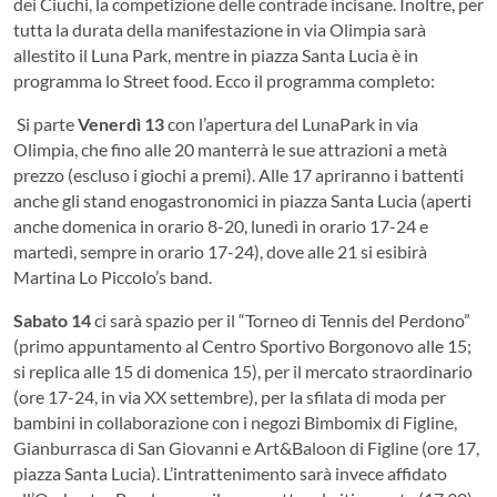
dei Ciuchi, la competizione delle contrade incisane. Inoltre, per
tutta la durata della manifestazione in via Olimpia sarà
allestito il Luna Park, mentre in piazza Santa Lucia è in
programma lo Street food. Ecco il programma completo:
Si parte
Venerdì 13
con l’apertura del LunaPark in via
Olimpia, che fino alle 20 manterrà le sue attrazioni a metà
prezzo (escluso i giochi a premi). Alle 17 apriranno i battenti
anche gli stand enogastronomici in piazza Santa Lucia (aperti
anche domenica in orario 8-20, lunedì in orario 17-24 e
martedì, sempre in orario 17-24), dove alle 21 si esibirà
Martina Lo Piccolo’s band.
Sabato 14
ci sarà spazio per il “Torneo di Tennis del Perdono”
(primo appuntamento al Centro Sportivo Borgonovo alle 15;
si replica alle 15 di domenica 15), per il mercato straordinario
(ore 17-24, in via XX settembre), per la sfilata di moda per
bambini in collaborazione con i negozi Bimbomix di Figline,
Gianburrasca di San Giovanni e Art&Baloon di Figline (ore 17,
piazza Santa Lucia). L’intrattenimento sarà invece affidato