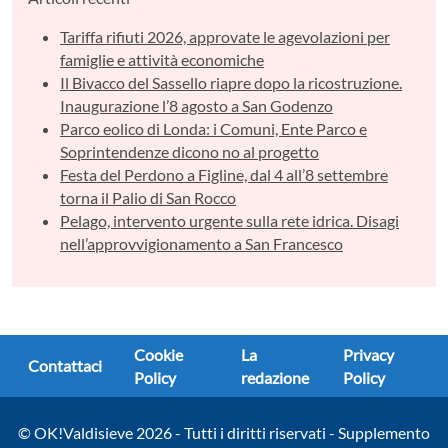
Tariffa rifiuti 2026, approvate le agevolazioni per
famiglie e attività economiche
Il Bivacco del Sassello riapre dopo la ricostruzione.
Inaugurazione l’8 agosto a San Godenzo
Parco eolico di Londa: i Comuni, Ente Parco e
Soprintendenze dicono no al progetto
Festa del Perdono a Figline, dal 4 all’8 settembre
torna il Palio di San Rocco
Pelago, intervento urgente sulla rete idrica. Disagi
nell’approvvigionamento a San Francesco
Cookie
La
Privacy
Contattaci
Policy
redazione
Policy
© OK!Valdisieve 2026 - Tutti i diritti riservati - Supplemento