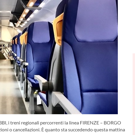
BBI, i treni regionali percorrenti la linea FIRENZE – BORGO
ioni o cancellazioni. È quanto sta succedendo questa mattina