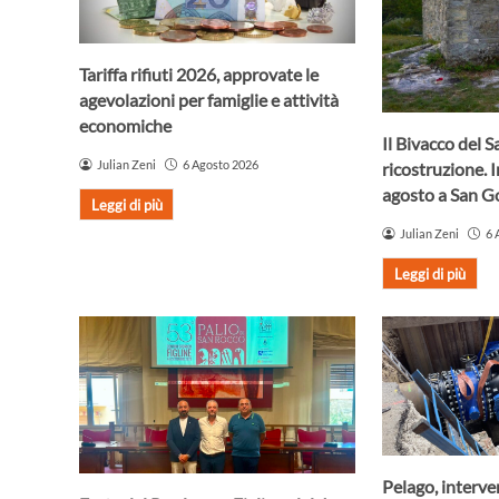
Tariffa rifiuti 2026, approvate le
agevolazioni per famiglie e attività
economiche
Il Bivacco del S
Julian Zeni
6 Agosto 2026
ricostruzione. 
agosto a San 
Leggi di più
Julian Zeni
6 
Leggi di più
Pelago, interve