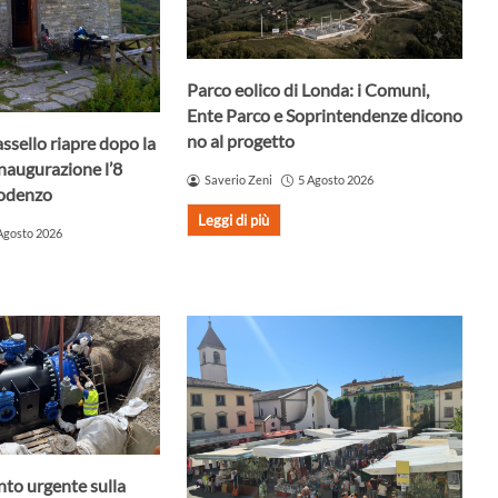
Parco eolico di Londa: i Comuni,
Ente Parco e Soprintendenze dicono
no al progetto
assello riapre dopo la
Inaugurazione l’8
Saverio Zeni
5 Agosto 2026
Godenzo
Leggi di più
Agosto 2026
nto urgente sulla