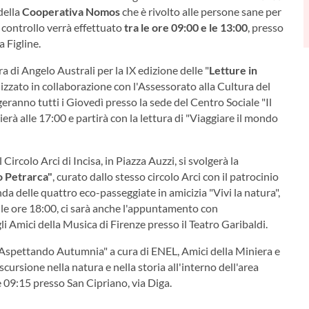
della
Cooperativa Nomos
che è rivolto alle persone sane per
l controllo verrà effettuato
tra le ore 09:00 e le 13:00
, presso
a Figline.
ra di Angelo Australi per la IX edizione delle "
Letture in
alizzato in collaborazione con l'Assessorato alla Cultura del
geranno tutti i Giovedì presso la sede del Centro Sociale "Il
erà alle 17:00 e partirà con la lettura di "Viaggiare il mondo
 Circolo Arci di Incisa, in Piazza Auzzi, si svolgerà la
o Petrarca"
, curato dallo stesso circolo Arci con il patrocinio
da delle quattro eco-passeggiate in amicizia "Vivi la natura",
lle ore 18:00, ci sarà anche l'appuntamento con
Amici della Musica di Firenze presso il Teatro Garibaldi.
 "Aspettando Autumnia" a cura di ENEL, Amici della Miniera e
scursione nella natura e nella storia all'interno dell'area
le 09:15 presso San Cipriano, via Diga.