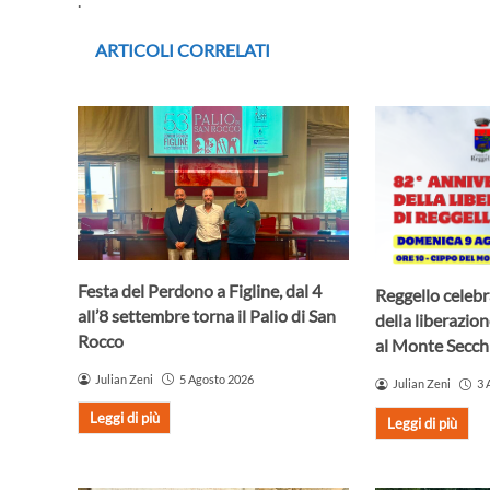
.
ARTICOLI CORRELATI
Festa del Perdono a Figline, dal 4
Reggello celebr
all’8 settembre torna il Palio di San
della liberazio
Rocco
al Monte Secch
Julian Zeni
5 Agosto 2026
Julian Zeni
3 
Leggi di più
Leggi di più