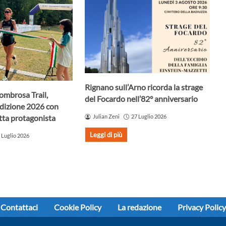
Rignano sull’Arno ricorda la strage
ombrosa Trail,
del Focardo nell’82° anniversario
edizione 2026 con
ta protagonista
Julian Zeni
27 Luglio 2026
Leggi di più
 Luglio 2026
Contattaci
Cookie Policy
La redazione
Privacy Policy