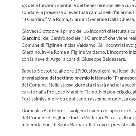
up
delle funzioni mentali e del benessere sociale a cura 
sondare la presenza di eventuali campanelli d’allarme. I
“Il Giardino” Via Roma, Giardini Generale Dalla Chiesa, 
Giovedì 3 ottobre il primo dei 16 incontri di lettura a cu
Giardino
" del Centro sociale "Il Giardino", che viene re
Comune di Figline e Incisa Valdarno. Gli incontri si svol
Giardino, in via Roma a Figline Valdarno. L'incontro inizi
con la nave di Argo" a cura di Giuseppe Baldassare.
Sabato 5 ottobre, alle ore 17:30, si svolgerà nei locali del
premiazione del settimo premio letterario "Francesc
del Comune. Nella stessa giornata ci sarà anche la secon
curate dalla Pro Loco Marsilio Ficino. Nel pomeriggio, a
Fortissimissimo Metropolitano, rassegna promossa dagli 
Domenica 6 ottobre si svolgerà l'evento di apertura di
del Comune di Figline e Incisa Valdarno. Si tratta di un'e
mineraria Enel di Santa Barbara. Il ritrovo è previsto al