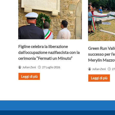
Figline celebra la liberazione
Green Run Vall
dall’occupazione nazifascista con la
successo per l’
cerimonia “Fermati un Minuto”
Merylin Mazzot
Julian Zeni
27 Luglio 2026
Julian Zeni
27
Leggi di più
Leggi di più