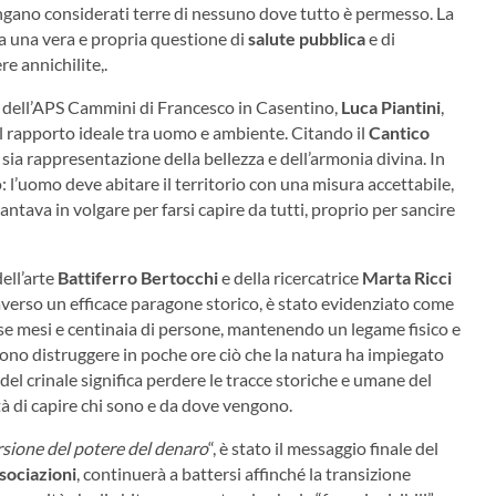
vengano considerati terre di nessuno dove tutto è permesso. La
ma una vera e propria questione di
salute pubblica
e di
e annichilite,.
e dell’APS Cammini di Francesco in Casentino,
Luca Piantini
,
il rapporto ideale tra uomo e ambiente. Citando il
Cantico
 sia rappresentazione della bellezza e dell’armonia divina. In
: l’uomo deve abitare il territorio con una misura accettabile,
ntava in volgare per farsi capire da tutti, proprio per sancire
dell’arte
Battiferro Bertocchi
e della ricercatrice
Marta Ricci
raverso un efficace paragone storico, è stato evidenziato come
se mesi e centinaia di persone, mantenendo un legame fisico e
sono distruggere in poche ore ciò che la natura ha impiegato
 del crinale significa perdere le tracce storiche e umane del
tà di capire chi sono e da dove vengono.
ersione del potere del denaro
“, è stato il messaggio finale del
sociazioni
, continuerà a battersi affinché la transizione