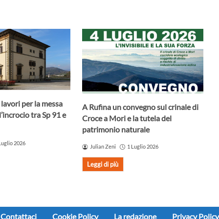
i lavori per la messa
A Rufina un convegno sul crinale di
l’incrocio tra Sp 91 e
Croce a Mori e la tutela del
patrimonio naturale
Luglio 2026
Julian Zeni
1 Luglio 2026
Leggi di più
Contattaci
Cookie Policy
La redazione
Privacy Policy