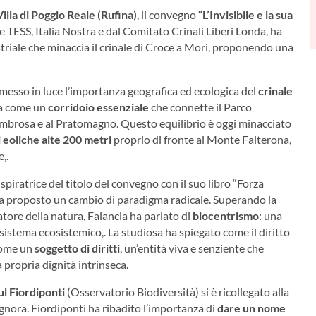
Villa di Poggio Reale (Rufina)
, il convegno
“L’Invisibile e la sua
 TESS, Italia Nostra e dal Comitato Crinali Liberi Londa, ha
striale che minaccia il crinale di Croce a Mori, proponendo una
a messo in luce l’importanza geografica ed ecologica del
crinale
ma come un
corridoio essenziale
che connette il Parco
lombrosa e al Pratomagno. Questo equilibrio è oggi minacciato
i eoliche alte 200 metri
proprio di fronte al Monte Falterona,
,.
spiratrice del titolo del convegno con il suo libro “Forza
a proposto un cambio di paradigma radicale. Superando la
ore della natura, Falancia ha parlato di
biocentrismo
: una
 sistema ecosistemico,. La studiosa ha spiegato come il diritto
come un
soggetto di diritti
, un’entità viva e senziente che
 propria dignità intrinseca.
l Fiordiponti
(Osservatorio Biodiversità) si è ricollegato alla
 ignora. Fiordiponti ha ribadito l’importanza di
dare un nome