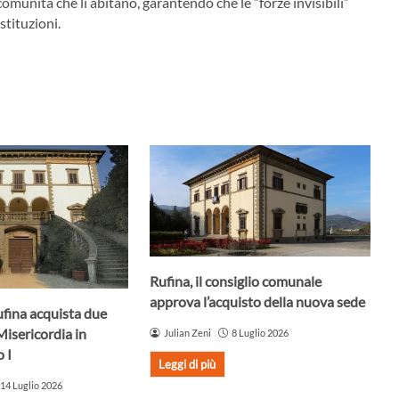
comunità che li abitano, garantendo che le “forze invisibili”
stituzioni.
Rufina, il consiglio comunale
approva l’acquisto della nuova sede
ufina acquista due
Misericordia in
Julian Zeni
8 Luglio 2026
 I
Leggi di più
14 Luglio 2026