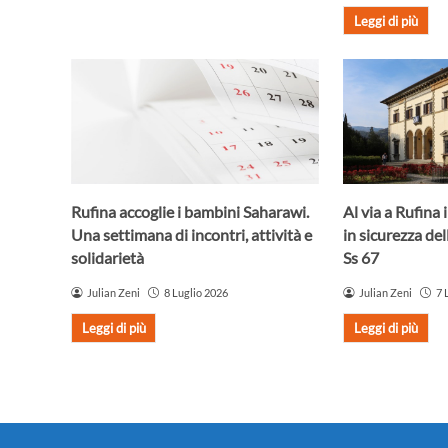
Leggi di più
Rufina accoglie i bambini Saharawi.
Al via a Rufina 
Una settimana di incontri, attività e
in sicurezza del
solidarietà
Ss 67
Julian Zeni
8 Luglio 2026
Julian Zeni
7 
Leggi di più
Leggi di più