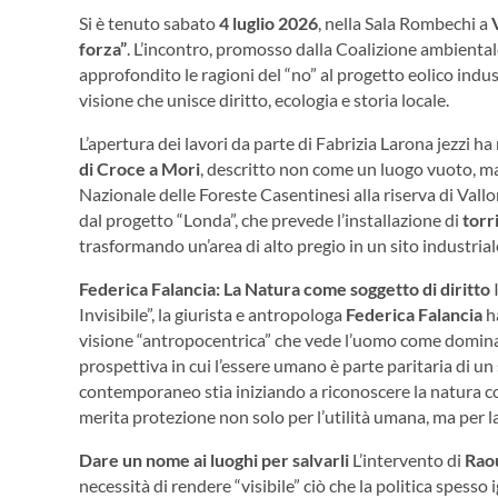
Si è tenuto sabato
4 luglio 2026
, nella Sala Rombechi a
forza”
. L’incontro, promosso dalla Coalizione ambientale
approfondito le ragioni del “no” al progetto eolico indu
visione che unisce diritto, ecologia e storia locale.
L’apertura dei lavori da parte di Fabrizia Larona jezzi h
di Croce a Mori
, descritto non come un luogo vuoto, 
Nazionale delle Foreste Casentinesi alla riserva di Val
dal progetto “Londa”, che prevede l’installazione di
torr
trasformando un’area di alto pregio in un sito industriale
Federica Falancia: La Natura come soggetto di diritto
I
Invisibile”, la giurista e antropologa
Federica Falancia
h
visione “antropocentrica” che vede l’uomo come dominat
prospettiva in cui l’essere umano è parte paritaria di un
contemporaneo stia iniziando a riconoscere la natura 
merita protezione non solo per l’utilità umana, ma per la
Dare un nome ai luoghi per salvarli
L’intervento di
Raou
necessità di rendere “visibile” ciò che la politica spesso