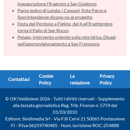
Inaugurazione l’8 agosto a San Godenzo
Parco eolico di Londa: i Comuni, Ente Parco e
Soprintendenze dicono no al progetto
Festa del Perdono a Figline, dal 4 all’8 settembre
torna il Palio di San Rocco
Pelago, intervento urgente sulla rete idrica. Disagi
nell’approvvigionamento a San Francesco
Cookie
La
Privacy
Contattaci
Policy
redazione
Policy
© OK!Valdisieve 2026 - Tutti i diritti riservati - Supplemento
alla testata giornalistica Reg. Trib. Firenze n. 5759 del
01/03/2010
Editore: Sindimedia Srl - Via F.lli Cervi 21 50065 Pontassieve
FI - P.Iva 06259740485 - Num. iscrizione ROC:254888