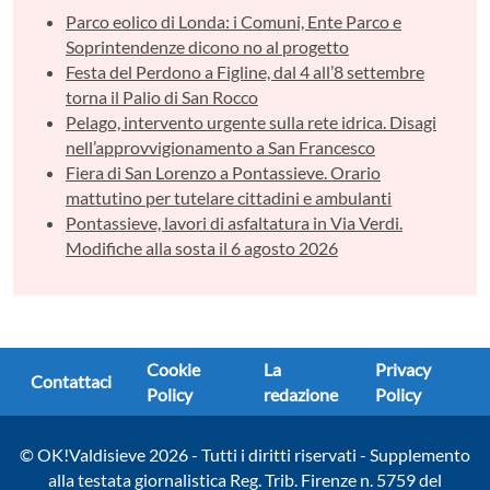
Parco eolico di Londa: i Comuni, Ente Parco e
Soprintendenze dicono no al progetto
Festa del Perdono a Figline, dal 4 all’8 settembre
torna il Palio di San Rocco
Pelago, intervento urgente sulla rete idrica. Disagi
nell’approvvigionamento a San Francesco
Fiera di San Lorenzo a Pontassieve. Orario
mattutino per tutelare cittadini e ambulanti
Pontassieve, lavori di asfaltatura in Via Verdi.
Modifiche alla sosta il 6 agosto 2026
Cookie
La
Privacy
Contattaci
Policy
redazione
Policy
© OK!Valdisieve 2026 - Tutti i diritti riservati - Supplemento
alla testata giornalistica Reg. Trib. Firenze n. 5759 del