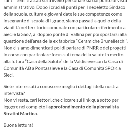
Tanti i temi trattati sia a livello personale sia dal punto di vista
amministrativo. Dopo i cruciali punti per il neoeletto Sindaco
della scuola, cultura e giovani date le sue competenze come
insegnante di scuola di I grado, siamo passati a quello della
viabilità nel territorio comunale con particolare riferimento a
Sieci e la SS67, al doppio ponte di Vallina per poi spostarsi alla
questione dell’area della ex fabbrica “Ceramiche Brunelleschi”.
Non ci siamo dimenticati poi di parlare di PNRR e dei progetti
in corso con particolare focus sul tema della salute in merito
alla futura “Casa della Salute” della Valdisieve con la Casa di
Comunità AB a Pontassieve e la Casa di Comunità SPOK a
Sieci.
Siete interessati a conoscere meglio i dettagli della nostra
intervista?
Non vi resta, cari lettori, che cliccare sul link qua sotto per
leggere nel completo
l’approfondimento della giornalista
Stratini Martina.
Buona lettura!