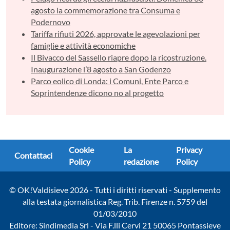
agosto la commemorazione tra Consuma e
Podernovo
Tariffa rifiuti 2026, approvate le agevolazioni per
famiglie e attività economiche
Il Bivacco del Sassello riapre dopo la ricostruzione.
Inaugurazione l’8 agosto a San Godenzo
Parco eolico di Londa: i Comuni, Ente Parco e
Soprintendenze dicono no al progetto
Cookie
La
Privacy
Contattaci
Policy
redazione
Policy
© OK!Valdisieve 2026 - Tutti i diritti riservati - Supplemento
alla testata giornalistica Reg. Trib. Firenze n. 5759 del
01/03/2010
Editore: Sindimedia Srl - Via F.lli Cervi 21 50065 Pontassieve