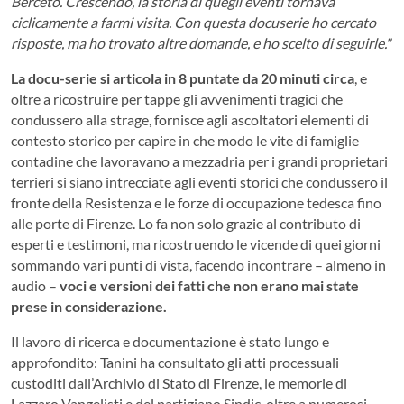
Berceto. Crescendo, la storia di quegli eventi tornava
ciclicamente a farmi visita. Con questa docuserie ho cercato
risposte, ma ho trovato altre domande, e ho scelto di seguirle."
La docu-serie si articola in 8 puntate da 20 minuti circa
, e
oltre a ricostruire per tappe gli avvenimenti tragici che
condussero alla strage, fornisce agli ascoltatori elementi di
contesto storico per capire in che modo le vite di famiglie
contadine che lavoravano a mezzadria per i grandi proprietari
terrieri si siano intrecciate agli eventi storici che condussero il
fronte della Resistenza e le forze di occupazione tedesca fino
alle porte di Firenze. Lo fa non solo grazie al contributo di
esperti e testimoni, ma ricostruendo le vicende di quei giorni
sommando vari punti di vista, facendo incontrare – almeno in
audio –
voci e versioni dei fatti che non erano mai state
prese in considerazione.
Il lavoro di ricerca e documentazione è stato lungo e
approfondito: Tanini ha consultato gli atti processuali
custoditi dall’Archivio di Stato di Firenze, le memorie di
Lazzaro Vangelisti e del partigiano Sindic, oltre a numerosi