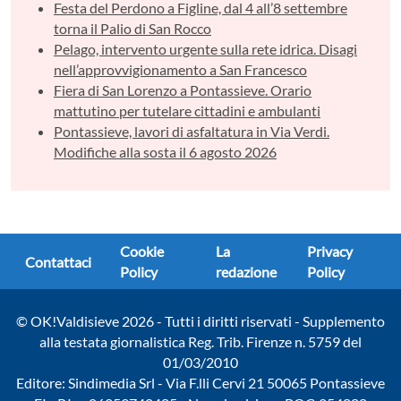
Festa del Perdono a Figline, dal 4 all’8 settembre
torna il Palio di San Rocco
Pelago, intervento urgente sulla rete idrica. Disagi
nell’approvvigionamento a San Francesco
Fiera di San Lorenzo a Pontassieve. Orario
mattutino per tutelare cittadini e ambulanti
Pontassieve, lavori di asfaltatura in Via Verdi.
Modifiche alla sosta il 6 agosto 2026
Cookie
La
Privacy
Contattaci
Policy
redazione
Policy
© OK!Valdisieve 2026 - Tutti i diritti riservati - Supplemento
alla testata giornalistica Reg. Trib. Firenze n. 5759 del
01/03/2010
Editore: Sindimedia Srl - Via F.lli Cervi 21 50065 Pontassieve