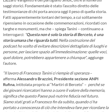
saggi storici. Fondamentale è stato l’ascolto diretto delle
testimonianze di chi porta ancora oggi il peso di quella storia.
Fatti apparentemente lontani del tempo, a cui solitamente
ripensiamo in occasione delle commemorazioni, ricordati con
targhe e monumenti, ma che – spiega Tanini – continuano a
interrogarci:
"
Questa non è solo la storia di Berceto, è una
storia umana che riguarda tutti
. Nella costruzione del
podcast ho scelto di evitare descrizioni dettagliate di luoghi e
persone, per lasciare spazio all’immedesimazione: quelle voci,
quel dolore, potrebbero appartenere a chiunque"
, aggiunge
l’autore.
“Il lavoro di Francesco Tanini ci riempie di speranza
–
afferma
Alessandro Brazzini, Presidente sezione ANPI
Rufina
, intitolata proprio ai “Martiri di Berceto” –
perché se
dei giovani ricercatori hanno a cuore il valore della memoria,
significa che questo Paese può nutrire fiducia nel futuro.
Siamo stati grati a Francesco fin da subito, quando ci ha
portato a conoscenza di ciò che intendeva fare per ricordare la