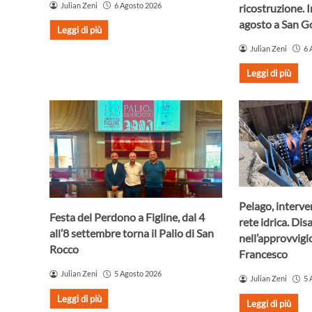
Julian Zeni
6 Agosto 2026
ricostruzione. 
agosto a San 
Leggi di più
Julian Zeni
6 
Leggi di più
Pelago, interve
Festa del Perdono a Figline, dal 4
rete idrica. Dis
all’8 settembre torna il Palio di San
nell’approvvig
Rocco
Francesco
Julian Zeni
5 Agosto 2026
Julian Zeni
5 
Leggi di più
Leggi di più