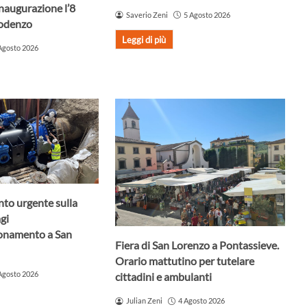
Inaugurazione l’8
Saverio Zeni
5 Agosto 2026
Godenzo
Leggi di più
Agosto 2026
nto urgente sulla
agi
ionamento a San
Fiera di San Lorenzo a Pontassieve.
Orario mattutino per tutelare
Agosto 2026
cittadini e ambulanti
Julian Zeni
4 Agosto 2026