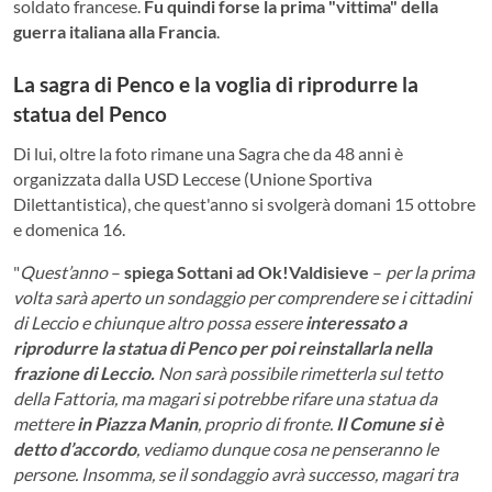
soldato francese.
Fu quindi forse la prima "vittima" della
guerra italiana alla Francia
.
La sagra di Penco e la voglia di riprodurre la
statua del Penco
Di lui, oltre la foto rimane una Sagra che da 48 anni è
organizzata dalla USD Leccese (Unione Sportiva
Dilettantistica), che quest'anno si svolgerà domani 15 ottobre
e domenica 16.
"
Quest’anno
–
spiega Sottani ad Ok!Valdisieve
–
per la prima
volta sarà aperto un sondaggio per comprendere se i cittadini
di Leccio e chiunque altro possa essere
interessato a
riprodurre la statua di Penco per poi reinstallarla nella
frazione di Leccio.
Non sarà possibile rimetterla sul tetto
della Fattoria, ma magari si potrebbe rifare una statua da
mettere
in Piazza Manin
, proprio di fronte.
Il Comune si è
detto d’accordo
, vediamo dunque cosa ne penseranno le
persone. Insomma, se il sondaggio avrà successo, magari tra