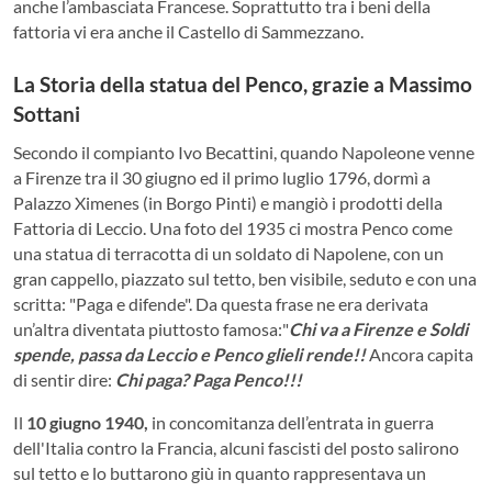
anche l’ambasciata Francese. Soprattutto tra i beni della
fattoria vi era anche il Castello di Sammezzano.
La Storia della statua del Penco, grazie a Massimo
Sottani
Secondo il compianto Ivo Becattini, quando Napoleone venne
a Firenze tra il 30 giugno ed il primo luglio 1796, dormì a
Palazzo Ximenes (in Borgo Pinti) e mangiò i prodotti della
Fattoria di Leccio. Una foto del 1935 ci mostra Penco come
una statua di terracotta di un soldato di Napolene, con un
gran cappello, piazzato sul tetto, ben visibile, seduto e con una
scritta: "Paga e difende". Da questa frase ne era derivata
un’altra diventata piuttosto famosa:"
Chi va a Firenze e Soldi
spende, passa da Leccio e Penco glieli rende!!
Ancora capita
di sentir dire:
Chi paga? Paga Penco!!!
Il
10 giugno 1940,
in concomitanza dell’entrata in guerra
dell'Italia contro la Francia, alcuni fascisti del posto salirono
sul tetto e lo buttarono giù in quanto rappresentava un