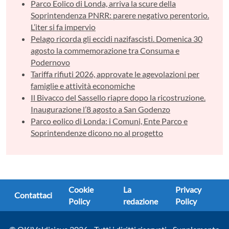
Parco Eolico di Londa, arriva la scure della
Soprintendenza PNRR: parere negativo perentorio.
L’iter si fa impervio
Pelago ricorda gli eccidi nazifascisti. Domenica 30
agosto la commemorazione tra Consuma e
Podernovo
Tariffa rifiuti 2026, approvate le agevolazioni per
famiglie e attività economiche
Il Bivacco del Sassello riapre dopo la ricostruzione.
Inaugurazione l’8 agosto a San Godenzo
Parco eolico di Londa: i Comuni, Ente Parco e
Soprintendenze dicono no al progetto
Cookie
La
Privacy
Contattaci
Policy
redazione
Policy