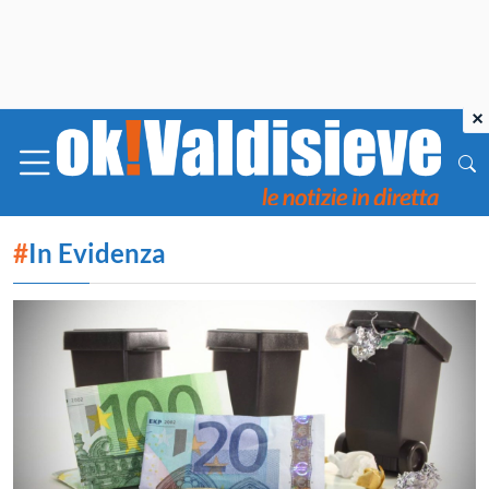
×
#
In Evidenza