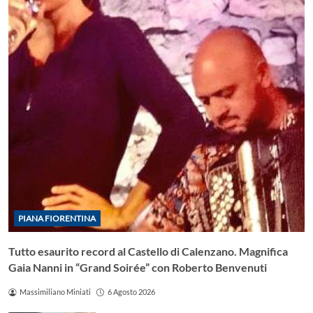
PIANA FIORENTINA
Tutto esaurito record al Castello di Calenzano. Magnifica
Gaia Nanni in “Grand Soirée” con Roberto Benvenuti
Massimiliano Miniati
6 Agosto 2026