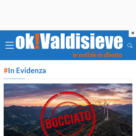
×
#
In Evidenza