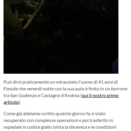
Può dirsi praticamente un miracolato l'uomo di 41 anni di
Fiesole che venerdì notte con la sua auto è finito in un burrone
tra San Godenzo e Castagno d'Andrea (
qui il nostro primo
articolo
)
Come già abbiamo scritto qualche giorno fa, è stato
recuperato con complesse operazioni e poi trasferito in
ospedale in codice giallo (vista la dinamica e le condizioni