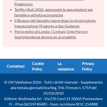
Podernovo
Tariffa rifiuti 2026, approvate le agevolazioni per
famiglie e attività economiche
Il Bivacco del Sassello riapre dopo la ricostruzione.
Inaugurazione l’8 agosto a San Godenzo
Parco eolico di Londa: i Comuni, Ente Parco e
Soprintendenze dicono no al progetto
Cookie
La
Privacy
Contattaci
Policy
redazione
Policy
© OK!Valdisieve 2026 - Tutti i diritti riservati - Supplemento
alla testata giornalistica Reg. Trib. Firenze n. 5759 del
01/03/2010
Editore: Sindimedia Srl - Via F.lli Cervi 21 50065 Pontassieve
FI - P.Iva 06259740485 - Num. iscrizione ROC:254888