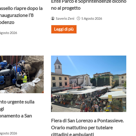
Ente Parco e Soprintendenze dicono
no al progetto
assello riapre dopo la
Inaugurazione l’8
Saverio Zeni
5 Agosto 2026
Godenzo
Leggi di più
Agosto 2026
nto urgente sulla
agi
ionamento a San
Fiera di San Lorenzo a Pontassieve.
Orario mattutino per tutelare
Agosto 2026
cittadini e ambulanti