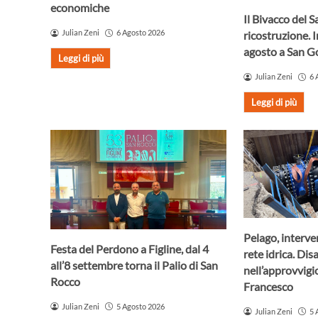
economiche
Il Bivacco del S
Julian Zeni
6 Agosto 2026
ricostruzione. 
agosto a San 
Leggi di più
Julian Zeni
6 
Leggi di più
Pelago, interve
Festa del Perdono a Figline, dal 4
rete idrica. Dis
all’8 settembre torna il Palio di San
nell’approvvig
Rocco
Francesco
Julian Zeni
5 Agosto 2026
Julian Zeni
5 