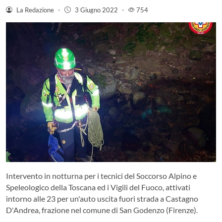
La Redazione
-
3 Giugno 2022
-
754
Intervento in notturna per i tecnici del Soccorso Alpino e
Speleologico della Toscana ed i Vigili del Fuoco, attivati
intorno alle 23 per un'auto uscita fuori strada a Castagno
D'Andrea, frazione nel comune di San Godenzo (Firenze).