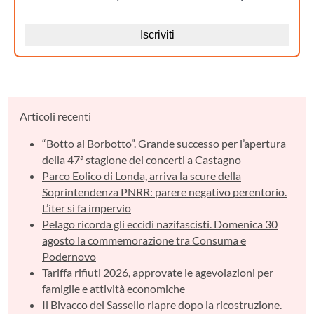
Articoli recenti
“Botto al Borbotto”. Grande successo per l’apertura
della 47ª stagione dei concerti a Castagno
Parco Eolico di Londa, arriva la scure della
Soprintendenza PNRR: parere negativo perentorio.
L’iter si fa impervio
Pelago ricorda gli eccidi nazifascisti. Domenica 30
agosto la commemorazione tra Consuma e
Podernovo
Tariffa rifiuti 2026, approvate le agevolazioni per
famiglie e attività economiche
Il Bivacco del Sassello riapre dopo la ricostruzione.