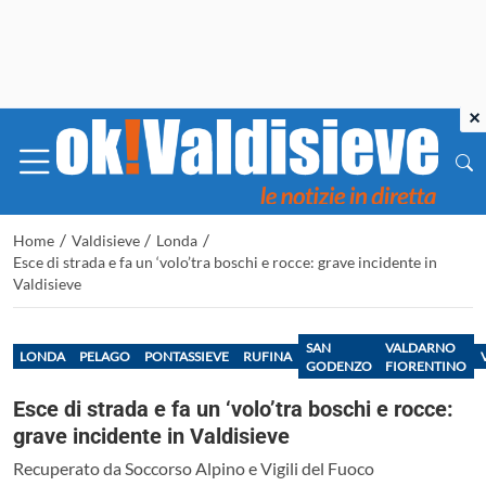
×
/
/
/
Home
Valdisieve
Londa
Esce di strada e fa un ‘volo’tra boschi e rocce: grave incidente in
Valdisieve
SAN
VALDARNO
LONDA
PELAGO
PONTASSIEVE
RUFINA
GODENZO
FIORENTINO
Esce di strada e fa un ‘volo’tra boschi e rocce:
grave incidente in Valdisieve
Recuperato da Soccorso Alpino e Vigili del Fuoco