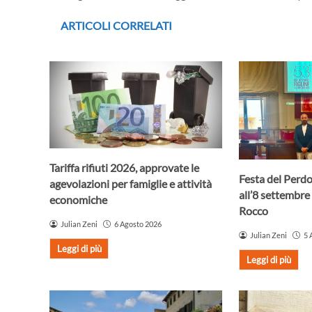
ARTICOLI CORRELATI
Tariffa rifiuti 2026, approvate le
Festa del Perdo
agevolazioni per famiglie e attività
all’8 settembre 
economiche
Rocco
Julian Zeni
6 Agosto 2026
Julian Zeni
5 
Leggi di più
Leggi di più