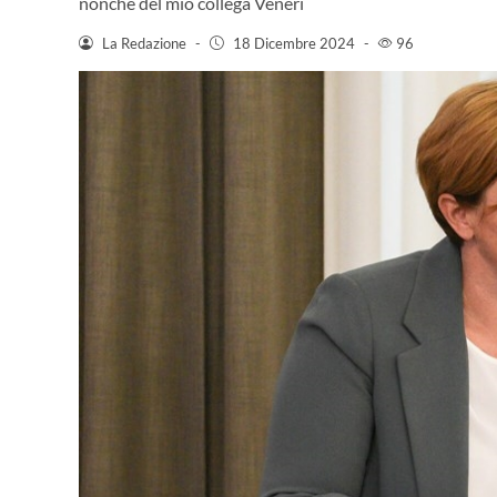
nonché del mio collega Veneri
La Redazione
-
18 Dicembre 2024
-
96