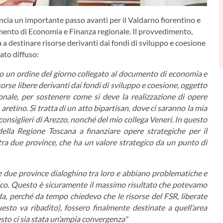
nnuncia un importante passo avanti per il Valdarno fiorentino e
umento di Economia e Finanza regionale. Il provvedimento,
a destinare risorse derivanti dai fondi di sviluppo e coesione
cato diffuso:
o un ordine del giorno collegato al documento di economia e
orse libere derivanti dai fondi di sviluppo e coesione, oggetto
onale, per sostenere come si deve la realizzazione di opere
 aretino. Si tratta di un atto bipartisan, dove ci saranno la mia
e consiglieri di Arezzo, nonché del mio collega Veneri. In questo
lla Regione Toscana a finanziare opere strategiche per il
 tra due province, che ha un valore strategico da un punto di
e due province dialoghino tra loro e abbiano problematiche e
ico. Questo è sicuramente il massimo risultato che potevamo
a, perché da tempo chiedevo che le risorse del FSR, liberate
esto va ribadito), fossero finalmente destinate a quell’area
sto ci sia stata un’ampia convergenza"