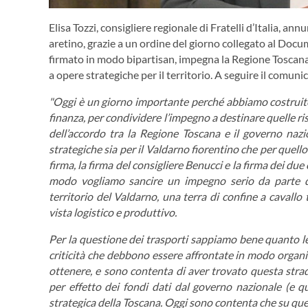
Elisa Tozzi, consigliere regionale di Fratelli d’Italia, a
aretino, grazie a un ordine del giorno collegato al Doc
firmato in modo bipartisan, impegna la Regione Toscana 
a opere strategiche per il territorio. A seguire il comuni
"Oggi è un giorno importante perché abbiamo costruit
finanza, per condividere l’impegno a destinare quelle ris
dell’accordo tra la Regione Toscana e il governo nazi
strategiche sia per il Valdarno fiorentino che per quello
firma, la firma del consigliere Benucci e la firma dei du
modo vogliamo sancire un impegno serio da parte de
territorio del Valdarno, una terra di confine a cavallo
vista logistico e produttivo.
Per la questione dei trasporti sappiamo bene quanto l
criticità che debbono essere affrontate in modo organ
ottenere, e sono contenta di aver trovato questa strad
per effetto dei fondi dati dal governo nazionale (e qu
strategica della Toscana. Oggi sono contenta che su que