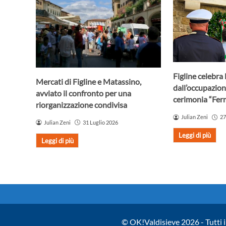
Figline celebra 
Mercati di Figline e Matassino,
dall’occupazion
avviato il confronto per una
cerimonia “Fer
riorganizzazione condivisa
Julian Zeni
27
Julian Zeni
31 Luglio 2026
Leggi di più
Leggi di più
© OK!Valdisieve 2026 - Tutti i 