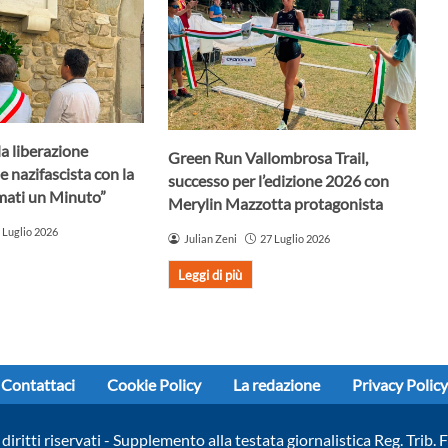
la liberazione
Green Run Vallombrosa Trail,
e nazifascista con la
successo per l’edizione 2026 con
mati un Minuto”
Merylin Mazzotta protagonista
 Luglio 2026
Julian Zeni
27 Luglio 2026
Leggi di più
Contattaci
Cookie Policy
La redazione
Privacy Policy
diritti riservati - Supplemento alla testata giornalistica Reg. Trib