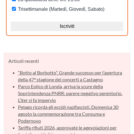
Articoli recenti
“Botto al Borbotto”. Grande successo per l’apertura
della 47ª stagione dei concerti a Castagno
Parco Eolico di Londa, arriva la scure della
Soprintendenza PNRR: parere negativo perentorio.
L’iter si fa impervio
Pelago ricorda gli eccidi nazifascisti. Domenica 30
agosto la commemorazione tra Consuma e
Podernovo
Tariffa rifiuti 2026, approvate le agevolazioni per