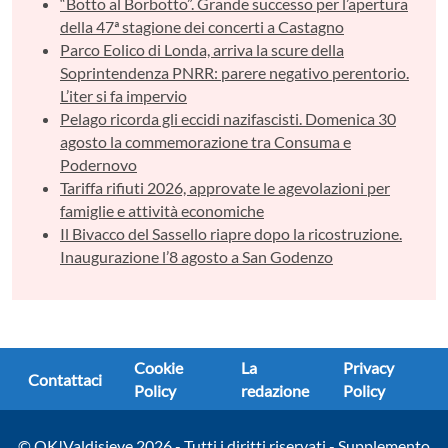
“Botto al Borbotto”. Grande successo per l’apertura
della 47ª stagione dei concerti a Castagno
Parco Eolico di Londa, arriva la scure della
Soprintendenza PNRR: parere negativo perentorio.
L’iter si fa impervio
Pelago ricorda gli eccidi nazifascisti. Domenica 30
agosto la commemorazione tra Consuma e
Podernovo
Tariffa rifiuti 2026, approvate le agevolazioni per
famiglie e attività economiche
Il Bivacco del Sassello riapre dopo la ricostruzione.
Inaugurazione l’8 agosto a San Godenzo
Cookie
La
Privacy
Contattaci
Policy
redazione
Policy
© OK!Valdisieve 2026 - Tutti i diritti riservati - Supplemento