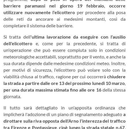
barriere paramassi nel giorno 19 febbraio, occorre
utilizzare nuovamente l'elicottero
per procedere alla posa
delle reti da ancorare ai medesimi montanti, così da
completare il sistema delle barriere.
Si tratta dell
'ultima lavorazione da eseguire con l'ausilio
dell'elicottero
e, come per la precedente, si tratta di
un'operazione che può essere compiuta solo in condizioni
meteorologiche accettabili, soprattutto per il vento, e anche la
sua durata dipende dalle medesime condizioni meteo. Inoltre,
per motivi di sicurezza, l'elicottero può volare solo con la
viabilità chiusa al traffico, ragione per cui occorrerà
chiudere
la strada a partire dalle ore 13 del prossimo lunedì 10 marzo
,
per una durata massima stimata fino alle ore 16
della stessa
giornata.
Il tutto sarà dettagliato in un'apposita ordinanza che
implicherà l'adozione di un piano di segnalamento adeguato
a
dirottare sulla riva opposta dell'Arno l'interezza del traffico
tra Firenze e Pontassieve
,
cioè lungo la strada statale n.67
.