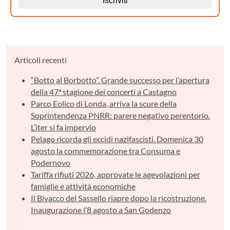
Articoli recenti
“Botto al Borbotto”. Grande successo per l’apertura
della 47ª stagione dei concerti a Castagno
Parco Eolico di Londa, arriva la scure della
Soprintendenza PNRR: parere negativo perentorio.
L’iter si fa impervio
Pelago ricorda gli eccidi nazifascisti. Domenica 30
agosto la commemorazione tra Consuma e
Podernovo
Tariffa rifiuti 2026, approvate le agevolazioni per
famiglie e attività economiche
Il Bivacco del Sassello riapre dopo la ricostruzione.
Inaugurazione l’8 agosto a San Godenzo