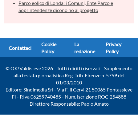
Parco eolico di Londa: i Comuni, Ente Parco e
Soprintendenze dicono no al progetto
Cookie
La
Privacy
Contattaci
Policy
redazione
Policy
© OK!Valdisieve 2026 - Tutti i diritti riservati - Supplemento
alla testata giornalistica Reg. Trib. Firenze n. 5759 del
01/03/2010
Editore: Sindimedia Srl - Via F.lli Cervi 21 50065 Pontassieve
FI - P.Iva 06259740485 - Num. iscrizione ROC:254888
Direttore Responsabile: Paolo Amato