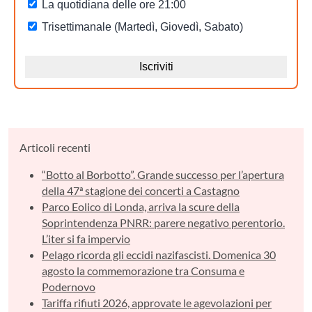
Articoli recenti
“Botto al Borbotto”. Grande successo per l’apertura
della 47ª stagione dei concerti a Castagno
Parco Eolico di Londa, arriva la scure della
Soprintendenza PNRR: parere negativo perentorio.
L’iter si fa impervio
Pelago ricorda gli eccidi nazifascisti. Domenica 30
agosto la commemorazione tra Consuma e
Podernovo
Tariffa rifiuti 2026, approvate le agevolazioni per