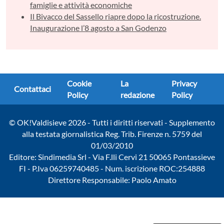
famiglie e attività economiche
Il Bivacco del Sassello riapre dopo la ricostruzione.
Inaugurazione l’8 agosto a San Godenzo
Cookie
La
Privacy
Contattaci
Policy
redazione
Policy
© OK!Valdisieve 2026 - Tutti i diritti riservati - Supplemento
alla testata giornalistica Reg. Trib. Firenze n. 5759 del
01/03/2010
Editore: Sindimedia Srl - Via F.lli Cervi 21 50065 Pontassieve
FI - P.Iva 06259740485 - Num. iscrizione ROC:254888
Direttore Responsabile: Paolo Amato