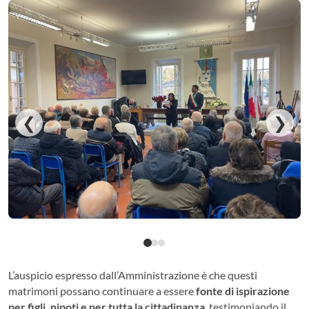
❮
❯
L’auspicio espresso dall’Amministrazione è che questi
matrimoni possano continuare a essere
fonte di ispirazione
per figli, nipoti e per tutta la cittadinanza
, testimoniando il