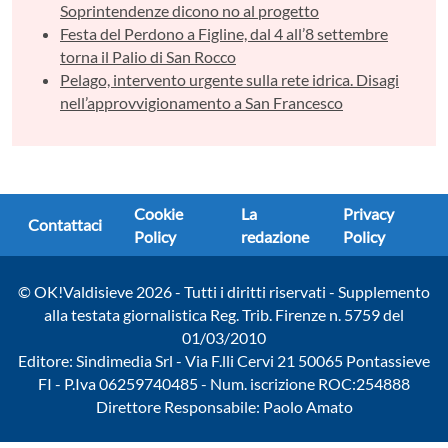
Soprintendenze dicono no al progetto
Festa del Perdono a Figline, dal 4 all’8 settembre
torna il Palio di San Rocco
Pelago, intervento urgente sulla rete idrica. Disagi
nell’approvvigionamento a San Francesco
Cookie
La
Privacy
Contattaci
Policy
redazione
Policy
© OK!Valdisieve 2026 - Tutti i diritti riservati - Supplemento
alla testata giornalistica Reg. Trib. Firenze n. 5759 del
01/03/2010
Editore: Sindimedia Srl - Via F.lli Cervi 21 50065 Pontassieve
FI - P.Iva 06259740485 - Num. iscrizione ROC:254888
Direttore Responsabile: Paolo Amato