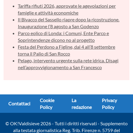
Tariffa rifiuti 2026, approvate le agevolazioni per
famiglie e attività economiche
Il Bivacco del Sassello riapre dopo la ricostruzione.
Inaugurazione l’8 agosto a San Godenzo
Parco eolico di Londa: i Comuni, Ente Parco e
Soprintendenze dicono no al progetto
Festa del Perdono a Figline, dal 4 all’8 settembre
torna il Palio di San Rocco
Pelago, intervento urgente sulla rete idrica. Disagi
nell’approvvigionamento a San Francesco
Cookie
La
Privacy
Contattaci
Policy
redazione
Policy
© OK!Valdisieve 2026 - Tutti i diritti riservati - Supplemento
alla testata giornalistica Reg. Trib. Firenze n. 5759 del