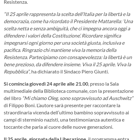
Resistenza.
“Il 25 aprile rappresenta la scelta dell’Italia per la libertà e la
democrazia, come ha ricordato il Presidente Mattarella: ‘Una
scelta netta e senza ambiguità, che ci impegna ancora oggi a
difendere i valori della Costituzione’. Ricordare significa
impegnarsi ogni giorno per una società giusta, inclusiva e
pacifica. Ringrazio chi mantiene viva la memoria della
Resistenza. Partecipiamo con consapevolezza: la libertà è un
bene prezioso, da difendere insieme. Viva il 25 aprile. Viva la
Repubblica”
, ha dichiarato il Sindaco Piero Giunti.
Si comincia giovedì 24 aprile alle 21.00
, presso la Sala
multimediale della Biblioteca comunale, con la presentazione
del libro
“Mi chiamo Oleg, sono sopravvissuto ad Auschwitz”
di Filippo Boni. L’autore sarà presente per raccontare la
straordinaria vicenda dell’ultimo bambino sopravvissuto ai
campi di sterminio nazisti, una testimonianza autentica e
toccante che parla al cuore delle nuove generazioni.
Il 25 aprile, giornata della Liberazione
, il programma entra