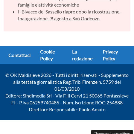
famiglie e attività economiche
Il Bivacco del Sassello riapre dopo la ricostruzione.
Inaugurazione l’8 agosto a San Godenzo
Cookie
La
Privacy
Contattaci
Policy
redazione
Policy
© OK!Valdisieve 2026 - Tutti i diritti riservati - Supplemento
alla testata giornalistica Reg. Trib. Firenze n. 5759 del
01/03/2010
Editore: Sindimedia Srl - Via F.lli Cervi 21 50065 Pontassieve
FI - P.Iva 06259740485 - Num. iscrizione ROC:254888
Direttore Responsabile: Paolo Amato
Change privacy settings