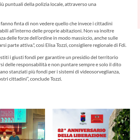
ù puntuali della polizia locale, attraverso una
nno finta di non vedere quello che invece i cittadini
ili all’interno delle proprie abitazioni. Non va inoltre
a delle forze dell’ordine in modo massiccio, anche sulle
i parte attiva.", così Elisa Tozzi, consigliere regionale di Fdi.
titi i giusti fondi per garantire un presidio del territorio
rsi delle responsabilità e non puntare sempre e solo il dito
o stanziati più fondi per i sistemi di videosorveglianza,
tri cittadini”, conclude Tozzi.