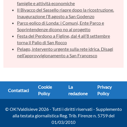
famiglie e attività economiche
Il Bivacco del Sassello riapre dopo la ricostruzione.
Inaugurazione l’8 agosto a San Godenzo
Parco eolico di Londa: i Comuni, Ente Parco e
Soprintendenze dicono no al progetto
Festa del Perdono a Figline, dal 4 all’8 settembre
torna il Palio di San Rocco
Pelago, intervento urgente sulla rete idrica. Disagi
nell’approvvigionamento a San Francesco
Cookie
La
Privacy
Contattaci
Policy
redazione
Policy
© OK!Valdisieve 2026 - Tutti i diritti riservati - Supplemento
alla testata giornalistica Reg. Trib. Firenze n. 5759 del
01/03/2010