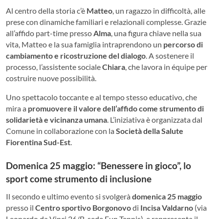
Al centro della storia c’è
Matteo
, un ragazzo in difficoltà, alle
prese con dinamiche familiari e relazionali complesse. Grazie
all’affido part-time presso
Alma
, una figura chiave nella sua
vita, Matteo e la sua famiglia intraprendono un
percorso di
cambiamento e ricostruzione del dialogo
. A sostenere il
processo, l’assistente sociale
Chiara
, che lavora in équipe per
costruire nuove possibilità.
Uno spettacolo toccante e al tempo stesso educativo, che
mira a
promuovere il valore dell’affido come strumento di
solidarietà e vicinanza umana
. L’iniziativa è organizzata dal
Comune in collaborazione con la
Società della Salute
Fiorentina Sud-Est
.
Domenica 25 maggio: “Benessere in gioco”, lo
sport come strumento di inclusione
Il secondo e ultimo evento si svolgerà
domenica 25 maggio
presso il
Centro sportivo Borgonovo
di
Incisa Valdarno
(via
Leonardo da Vinci 26/B, sede Fun Tennis), e rappresenta il