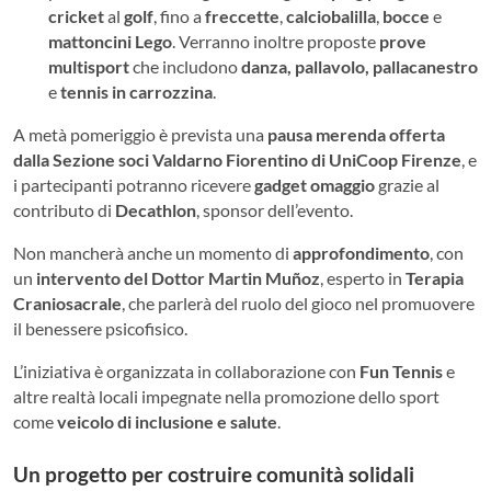
cricket
al
golf
, fino a
freccette
,
calciobalilla
,
bocce
e
mattoncini Lego
. Verranno inoltre proposte
prove
multisport
che includono
danza, pallavolo, pallacanestro
e
tennis in carrozzina
.
A metà pomeriggio è prevista una
pausa merenda offerta
dalla Sezione soci Valdarno Fiorentino di UniCoop Firenze
, e
i partecipanti potranno ricevere
gadget omaggio
grazie al
contributo di
Decathlon
, sponsor dell’evento.
Non mancherà anche un momento di
approfondimento
, con
un
intervento del Dottor Martin Muñoz
, esperto in
Terapia
Craniosacrale
, che parlerà del ruolo del gioco nel promuovere
il benessere psicofisico.
L’iniziativa è organizzata in collaborazione con
Fun Tennis
e
altre realtà locali impegnate nella promozione dello sport
come
veicolo di inclusione e salute
.
Un progetto per costruire comunità solidali