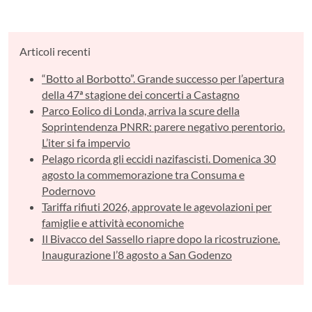
Articoli recenti
“Botto al Borbotto”. Grande successo per l’apertura
della 47ª stagione dei concerti a Castagno
Parco Eolico di Londa, arriva la scure della
Soprintendenza PNRR: parere negativo perentorio.
L’iter si fa impervio
Pelago ricorda gli eccidi nazifascisti. Domenica 30
agosto la commemorazione tra Consuma e
Podernovo
Tariffa rifiuti 2026, approvate le agevolazioni per
famiglie e attività economiche
Il Bivacco del Sassello riapre dopo la ricostruzione.
Inaugurazione l’8 agosto a San Godenzo