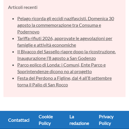
Articoli recenti
Pelago ricorda gli eccidi nazifascisti. Domenica 30
agosto la commemorazione tra Consuma e
Podernovo
Tariffa rifiuti 2026, approvate le agevolazioni per
famiglie e attività economiche
Il Bivacco del Sassello riapre dopo la ricostruzione.
Inaugurazione l’8 agosto a San Godenzo
Parco eolico di Londa: i Comuni, Ente Parco e
Soprintendenze dicono no al progetto
Festa del Perdono a Figline, dal 4 all’8 settembre
torna il Palio di San Rocco
Cookie
La
Privacy
Contattaci
Policy
redazione
Policy