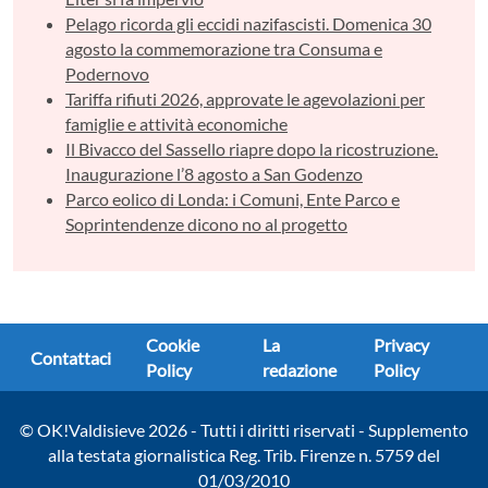
Pelago ricorda gli eccidi nazifascisti. Domenica 30
agosto la commemorazione tra Consuma e
Podernovo
Tariffa rifiuti 2026, approvate le agevolazioni per
famiglie e attività economiche
Il Bivacco del Sassello riapre dopo la ricostruzione.
Inaugurazione l’8 agosto a San Godenzo
Parco eolico di Londa: i Comuni, Ente Parco e
Soprintendenze dicono no al progetto
Cookie
La
Privacy
Contattaci
Policy
redazione
Policy
© OK!Valdisieve 2026 - Tutti i diritti riservati - Supplemento
alla testata giornalistica Reg. Trib. Firenze n. 5759 del
01/03/2010