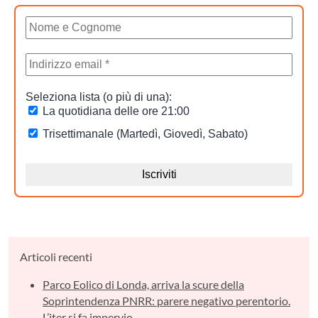
Articoli recenti
Parco Eolico di Londa, arriva la scure della
Soprintendenza PNRR: parere negativo perentorio.
L’iter si fa impervio