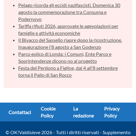
Pelago ricorda gli eccidi nazifascisti. Domenica 30
agosto la commemorazione tra Consuma e
Podernovo
Tariffa rifiuti 2026, approvate le agevolazioni per
famiglie e attività economiche
Il Bivacco del Sassello riapre dopo la ricostruzione.
Inaugurazione l’8 agosto a San Godenzo
Parco eolico di Londa: i Comuni, Ente Parco e
Soprintendenze dicono no al progetto
Festa del Perdono a Figline, dal 4 all’8 settembre
torna il Palio di San Rocco
Cookie
La
Privacy
Contattaci
Policy
redazione
Policy
© OK!Valdisieve 2026 - Tutti i diritti riservati - Supplemento