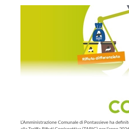
L’Amministrazione Comunale di Pontassieve ha definito i
alla Tariffa Rifiuti Corrispettiva (TARIC) per l’anno 202