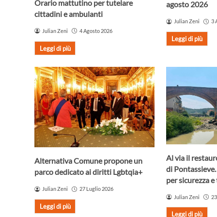
Orario mattutino per tutelare
agosto 2026
cittadini e ambulanti
Julian Zeni
3 
Julian Zeni
4 Agosto 2026
Leggi di più
Leggi di più
Al via il resta
Alternativa Comune propone un
di Pontassieve.
parco dedicato ai diritti Lgbtqia+
per sicurezza e 
Julian Zeni
27 Luglio 2026
Julian Zeni
23
Leggi di più
Leggi di più