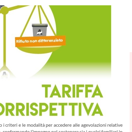
 criteri e le modalità per accedere alle agevolazioni relative
6, confermando l’impegno nel sostenere sia i nuclei familiari in