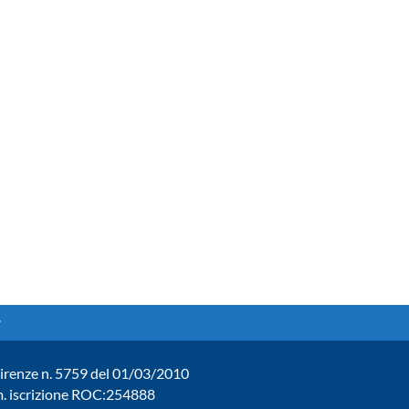
. Firenze n. 5759 del 01/03/2010
um. iscrizione ROC:254888