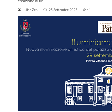
creazione di un ...
Julian Zeni
-
25 Settembre 2025
-
41