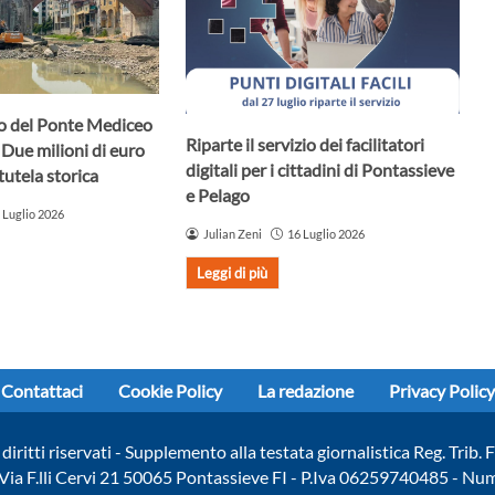
uro del Ponte Mediceo
Riparte il servizio dei facilitatori
 Due milioni di euro
digitali per i cittadini di Pontassieve
tutela storica
e Pelago
 Luglio 2026
Julian Zeni
16 Luglio 2026
Leggi di più
Contattaci
Cookie Policy
La redazione
Privacy Policy
diritti riservati - Supplemento alla testata giornalistica Reg. Trib
- Via F.lli Cervi 21 50065 Pontassieve FI - P.Iva 06259740485 - N