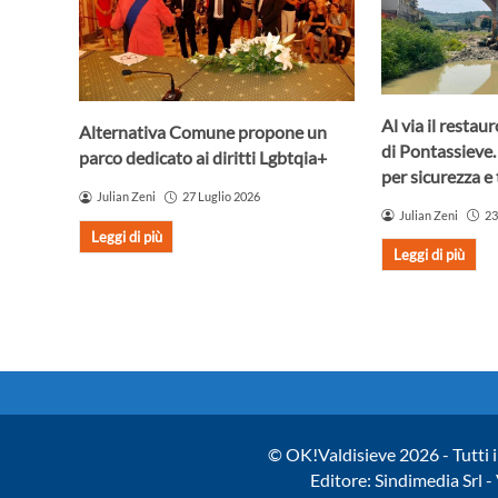
Al via il resta
Alternativa Comune propone un
di Pontassieve.
parco dedicato ai diritti Lgbtqia+
per sicurezza e 
Julian Zeni
27 Luglio 2026
Julian Zeni
23
Leggi di più
Leggi di più
© OK!Valdisieve 2026 - Tutti i 
Editore: Sindimedia Srl 