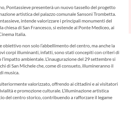
ono, Pontassieve presenterà un nuovo tassello del progetto
minazione artistica del palazzo comunale Sansoni Trombetta.
Pontassieve, intende valorizzare i principali monumenti del
la chiesa di San Francesco, si estende al Ponte Mediceo, ai
 Cinema Italia.
me obiettivo non solo l’abbellimento del centro, ma anche la
 corpi illuminanti, infatti, sono stati concepiti con criteri di
o l’impatto ambientale. L’inaugurazione del 29 settembre si
ochi di San Michele che, come di consueto, illumineranno il
di musica.
teriormente valorizzato, offrendo ai cittadini e ai visitatori
ialità e promozione culturale. L’illuminazione artistica
cio del centro storico, contribuendo a rafforzare il legame