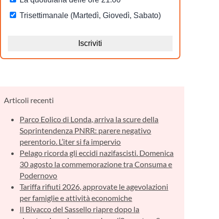
Articoli recenti
Parco Eolico di Londa, arriva la scure della
Soprintendenza PNRR: parere negativo
perentorio. L’iter si fa impervio
Pelago ricorda gli eccidi nazifascisti. Domenica
30 agosto la commemorazione tra Consuma e
Podernovo
Tariffa rifiuti 2026, approvate le agevolazioni
per famiglie e attività economiche
Il Bivacco del Sassello riapre dopo la