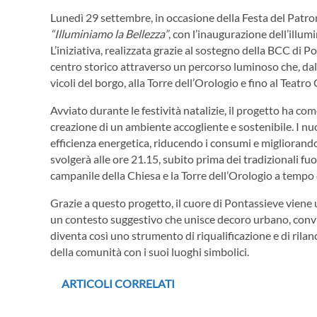
Lunedì 29 settembre, in occasione della Festa del Patr
“Illuminiamo la Bellezza”
, con l’inaugurazione dell’illu
L’iniziativa, realizzata grazie al sostegno della BCC di 
centro storico attraverso un percorso luminoso che, dal
vicoli del borgo, alla Torre dell’Orologio e fino al Teatro
Avviato durante le festività natalizie, il progetto ha co
creazione di un ambiente accogliente e sostenibile. I nuovi
efficienza energetica, riducendo i consumi e migliorand
svolgerà alle ore 21.15, subito prima dei tradizionali fu
campanile della Chiesa e la Torre dell’Orologio a tempo 
Grazie a questo progetto, il cuore di Pontassieve viene ul
un contesto suggestivo che unisce decoro urbano, conviv
diventa così uno strumento di riqualificazione e di rilan
della comunità con i suoi luoghi simbolici.
ARTICOLI CORRELATI