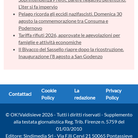
L’iter si fa impervio
Pelago ricorda gli eccidi nazifascisti. Domenica 30
agosto la commemorazione tra Consuma e
Podernovo
Tariffa rifiuti 2026, approvate le agevolazioni per
famiglie e attività economiche
Il Bivacco del Sassello riapre dopo la ricostruzione.
Inaugurazione l’8 agosto a San Godenzo
Cookie
La
Privacy
Contattaci
Policy
redazione
Policy
© OK!Valdisieve 2026 - Tutti i diritti riservati - Supplemento
alla testata giornalistica Reg. Trib. Firenze n. 5759 del
01/03/2010
Editore: Sindimedia Srl - Via F.lli Cervi 21 50065 Pontassieve