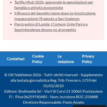
Tariffa rifiuti 2026, approvate le agevolazioni per
famiglie e attività economiche
Il Bivacco del Sassello riapre dopo la ricostruzione.
Inaugurazione l’8 agosto a San Godenzo
Parco eolico di Londa: i Comuni, Ente Parco e
Soprintendenze dicono no al progetto
Cookie
La
Privacy
Contattaci
Policy
redazione
Policy
© OK!Valdisieve 2026 - Tutti i diritti riservati - Supplemento
alla testata giornalistica Reg. Trib. Firenze n. 5759 del
01/03/2010
Editore: Sindimedia Srl - Via F.lli Cervi 21 50065 Pontassieve
FI - P.Iva 06259740485 - Num. iscrizione ROC:254888
Direttore Responsabile: Paolo Amato