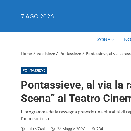
7
AGO 2026
ZONE
NO
/
/
/
Home
Valdisieve
Pontassieve
Pontassieve, al via la ras
PONTASSIEVE
Pontassieve, al via la 
Scena” al Teatro Cinem
Il programma della rassegna prevede una pluralità di rap
l’anno sotto la...
Julian Zeni
-
26 Maggio 2026
-
234