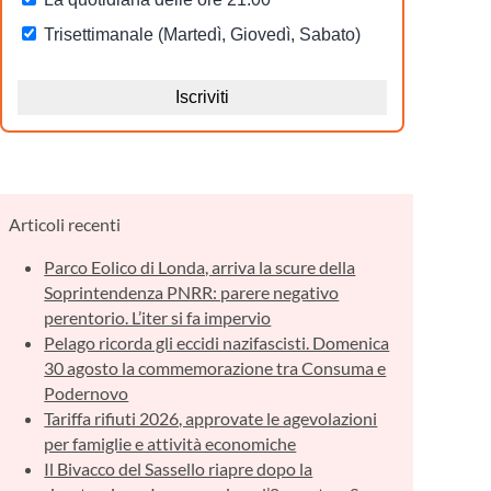
Articoli recenti
Parco Eolico di Londa, arriva la scure della
Soprintendenza PNRR: parere negativo
perentorio. L’iter si fa impervio
Pelago ricorda gli eccidi nazifascisti. Domenica
30 agosto la commemorazione tra Consuma e
Podernovo
Tariffa rifiuti 2026, approvate le agevolazioni
per famiglie e attività economiche
Il Bivacco del Sassello riapre dopo la