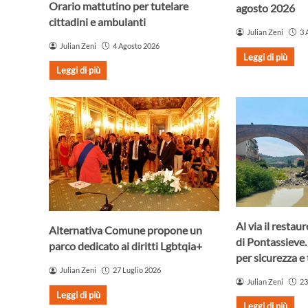
Orario mattutino per tutelare
agosto 2026
cittadini e ambulanti
Julian Zeni
3 
Julian Zeni
4 Agosto 2026
Leggi di più
Leggi di più
Al via il resta
Alternativa Comune propone un
di Pontassieve.
parco dedicato ai diritti Lgbtqia+
per sicurezza e 
Julian Zeni
27 Luglio 2026
Julian Zeni
23
Leggi di più
Leggi di più