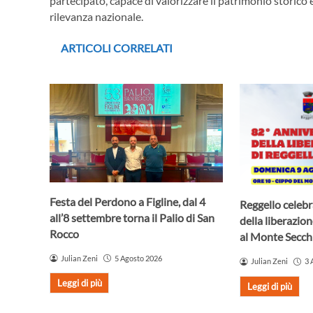
partecipato, capace di valorizzare il patrimonio storico e
rilevanza nazionale.
ARTICOLI CORRELATI
Festa del Perdono a Figline, dal 4
Reggello celebr
all’8 settembre torna il Palio di San
della liberazio
Rocco
al Monte Secch
Julian Zeni
5 Agosto 2026
Julian Zeni
3 
Leggi di più
Leggi di più