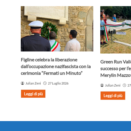
Figline celebra la liberazione
Green Run Vall
dall’occupazione nazifascista con la
successo per l’
cerimonia “Fermati un Minuto”
Merylin Mazzot
Julian Zeni
27 Luglio 2026
Julian Zeni
27
Leggi di più
Leggi di più