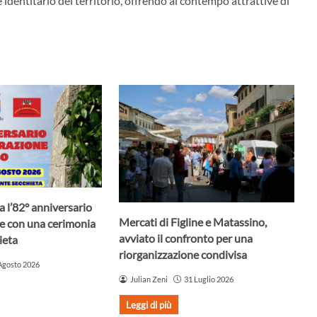
 identitario del territorio, offrendo al contempo attrattive di
a l’82° anniversario
Mercati di Figline e Matassino,
ne con una cerimonia
avviato il confronto per una
ieta
riorganizzazione condivisa
Agosto 2026
Julian Zeni
31 Luglio 2026
Leggi di più