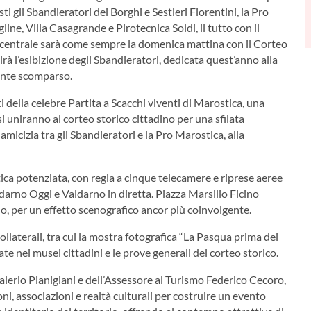
i gli Sbandieratori dei Borghi e Sestieri Fiorentini, la Pro
ine, Villa Casagrande e Pirotecnica Soldi, il tutto con il
 centrale sarà come sempre la domenica mattina con il Corteo
irà l’esibizione degli Sbandieratori, dedicata quest’anno alla
ente scomparso.
i della celebre Partita a Scacchi viventi di Marostica, una
 si uniranno al corteo storico cittadino per una sfilata
micizia tra gli Sbandieratori e la Pro Marostica, alla
a potenziata, con regia a cinque telecamere e riprese aeree
ldarno Oggi e Valdarno in diretta. Piazza Marsilio Ficino
o, per un effetto scenografico ancor più coinvolgente.
laterali, tra cui la mostra fotografica “La Pasqua prima dei
ate nei musei cittadini e le prove generali del corteo storico.
lerio Pianigiani e dell’Assessore al Turismo Federico Cecoro,
ni, associazioni e realtà culturali per costruire un evento