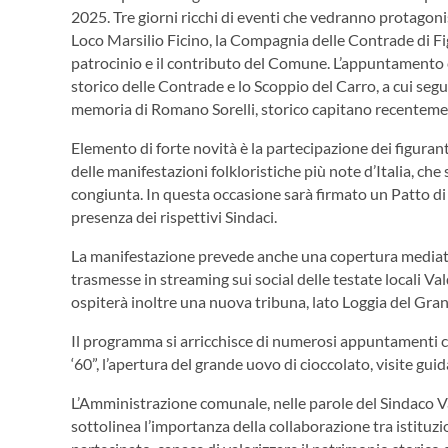
2025. Tre giorni ricchi di eventi che vedranno protagonist
Loco Marsilio Ficino, la Compagnia delle Contrade di Figl
patrocinio e il contributo del Comune. L’appuntamento
storico delle Contrade e lo Scoppio del Carro, a cui segu
memoria di Romano Sorelli, storico capitano recentem
Elemento di forte novità è la partecipazione dei figurant
delle manifestazioni folkloristiche più note d’Italia, che
congiunta. In questa occasione sarà firmato un Patto di a
presenza dei rispettivi Sindaci.
La manifestazione prevede anche una copertura mediatic
trasmesse in streaming sui social delle testate locali Va
ospiterà inoltre una nuova tribuna, lato Loggia del Gran
Il programma si arricchisce di numerosi appuntamenti col
‘60”, l’apertura del grande uovo di cioccolato, visite guid
L’Amministrazione comunale, nelle parole del Sindaco Va
sottolinea l’importanza della collaborazione tra istituzio