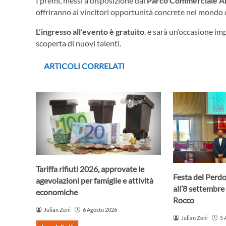
I premi, messi a disposizione dal
Parco Commerciale Al
offriranno ai vincitori opportunità concrete nel mondo d
L’ingresso all’evento è gratuito
, e sarà un’occasione im
scoperta di nuovi talenti.
ARTICOLI CORRELATI
Tariffa rifiuti 2026, approvate le
Festa del Perdo
agevolazioni per famiglie e attività
all’8 settembre 
economiche
Rocco
Julian Zeni
6 Agosto 2026
Julian Zeni
5 