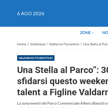
6
AGO 2026
ZONE
NO
/
/
/
Home
Valdisieve
Valdarno Fiorentino
Una Stella al Par
VALDARNO FIORENTINO
Una Stella al Parco”: 30
sfidarsi questo weeken
talent a Figline Valdar
La zona eventi del Parco Commerciale Alfiero Bianchi osp