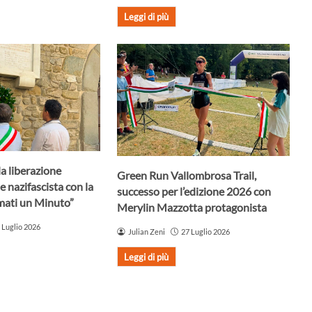
Leggi di più
la liberazione
Green Run Vallombrosa Trail,
e nazifascista con la
successo per l’edizione 2026 con
mati un Minuto”
Merylin Mazzotta protagonista
 Luglio 2026
Julian Zeni
27 Luglio 2026
Leggi di più