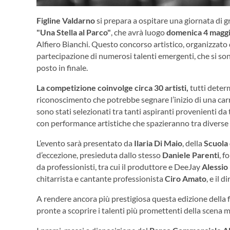
Figline Valdarno
si prepara a ospitare una giornata di 
"Una Stella al Parco"
, che avrà luogo
domenica 4 maggio
Alfiero Bianchi. Questo concorso artistico, organizzato
partecipazione di numerosi talenti emergenti, che si sono
posto in finale.
La competizione coinvolge circa 30 artisti,
tutti determ
riconoscimento che potrebbe segnare l’inizio di una carri
sono stati selezionati tra tanti aspiranti provenienti da 
con performance artistiche che spazieranno tra diverse 
L’evento sarà presentato da
Ilaria Di Maio
, della
Scuola 
d’eccezione, presieduta dallo stesso
Daniele Parenti
, f
da professionisti, tra cui il produttore e DeeJay
Alessio
chitarrista e cantante professionista
Ciro Amato
, e il 
A rendere ancora più prestigiosa questa edizione della f
pronte a scoprire i talenti più promettenti della scena