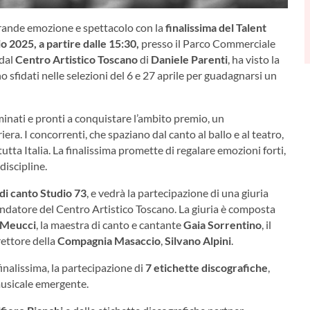
grande emozione e spettacolo con la
finalissima del Talent
 2025, a partire dalle 15:30,
presso il Parco Commerciale
 dal
Centro Artistico Toscano
di
Daniele Parenti
, ha visto la
 sfidati nelle selezioni del 6 e 27 aprile per guadagnarsi un
inati e pronti a conquistare l’ambito premio, un
era. I concorrenti, che spaziano dal canto al ballo e al teatro,
tutta Italia. La finalissima promette di regalare emozioni forti,
discipline.
di canto Studio 73
, e vedrà la partecipazione di una giuria
ondatore del Centro Artistico Toscano. La giuria è composta
 Meucci
, la maestra di canto e cantante
Gaia Sorrentino
, il
direttore della
Compagnia Masaccio
,
Silvano Alpini
.
inalissima, la partecipazione di
7 etichette discografiche
,
 musicale emergente.