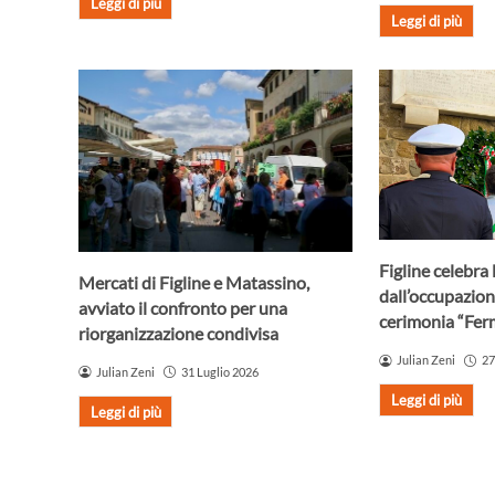
Leggi di più
Leggi di più
Figline celebra 
Mercati di Figline e Matassino,
dall’occupazion
avviato il confronto per una
cerimonia “Fer
riorganizzazione condivisa
Julian Zeni
27
Julian Zeni
31 Luglio 2026
Leggi di più
Leggi di più