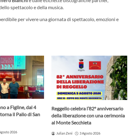
fiero Bianchi
e dalle etichette discografiche partner,
ello spettacolo e della musica.
perdibile per vivere una giornata di spettacolo, emozioni e
no a Figline, dal 4
Reggello celebra l’82° anniversario
torna il Palio di San
della liberazione con una cerimonia
al Monte Secchieta
Agosto 2026
Julian Zeni
3 Agosto 2026