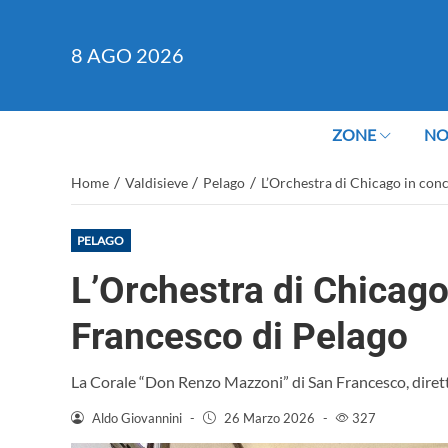
8
AGO 2026
ZONE
NO
/
/
/
Home
Valdisieve
Pelago
L’Orchestra di Chicago in con
PELAGO
L’Orchestra di Chicago
Francesco di Pelago
La Corale “Don Renzo Mazzoni” di San Francesco, diret
Aldo Giovannini
-
26 Marzo 2026
-
327