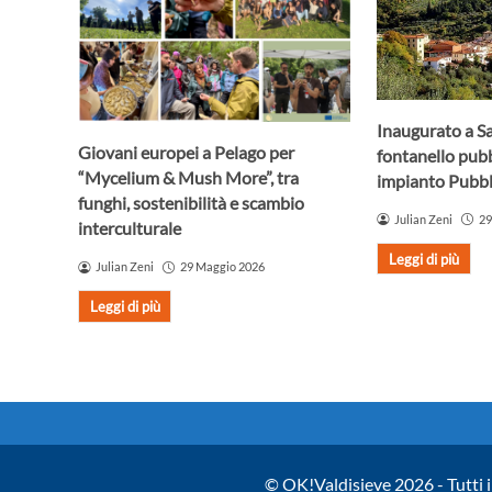
Inaugurato a S
Giovani europei a Pelago per
fontanello pub
“Mycelium & Mush More”, tra
impianto Pubbl
funghi, sostenibilità e scambio
Julian Zeni
29
interculturale
Leggi di più
Julian Zeni
29 Maggio 2026
Leggi di più
© OK!Valdisieve 2026 - Tutti i 