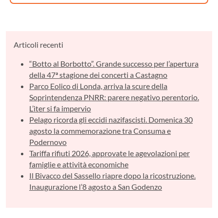
Articoli recenti
“Botto al Borbotto”. Grande successo per l’apertura
della 47ª stagione dei concerti a Castagno
Parco Eolico di Londa, arriva la scure della
Soprintendenza PNRR: parere negativo perentorio.
L’iter si fa impervio
Pelago ricorda gli eccidi nazifascisti. Domenica 30
agosto la commemorazione tra Consuma e
Podernovo
Tariffa rifiuti 2026, approvate le agevolazioni per
famiglie e attività economiche
Il Bivacco del Sassello riapre dopo la ricostruzione.
Inaugurazione l’8 agosto a San Godenzo