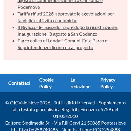
agosto la commemorazione tra Consuma e
Podernovo
Tariffa rifiuti 2026, approvate le agevolazioni per
famiglie e attività economiche
Il Bivacco del Sassello riapre dopo la ricostruzione.
Inaugurazione l’8 agosto a San Godenzo
Parco eolico di Londa: i Comuni, Ente Parco e
Soprintendenze dicono no al progetto
Cookie
La
Privacy
Contattaci
Policy
redazione
Policy
© OK!Valdisieve 2026 - Tutti i diritti riservati - Supplemento
alla testata giornalistica Reg. Trib. Firenze n. 5759 del
01/03/2010
Editore: Sindimedia Srl - Via F.lli Cervi 21 50065 Pontassieve
FI - P.Iva 06259740485 - Num. iscrizione ROC:254888