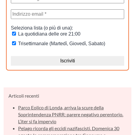
Articoli recenti
Parco Eolico di Londa, arriva la scure della
Soprintendenza PNRR: parere negativo perentorio.
L’iter si fa impervio
Pelago ricorda gli eccidi nazifascisti. Domenica 30